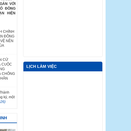
GẮN VỚI
HỐ ĐỒNG
ẠN HIỆN
H CHÍNH
ÂN ĐỒNG
 VỆ NỀN
ỦA
N CỨ
Ả CUỘC
LỊCH LÀM VIỆC
ỐNG
À CHỐNG
NHÂN
 Thành
ng ký, một
026)
MINH