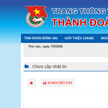
TỈNH ĐOÀN ĐỒNG NAI
GIỚI THIỆU CHUNG
ĐOÀ
Thứ sáu, ngày 7/8/2026
Chưa cập nhật tin
IN BÀI VIẾT NÀY