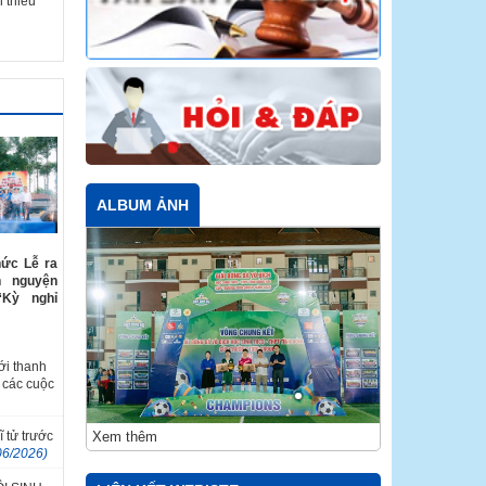
 thiếu
ALBUM ẢNH
hức Lễ ra
h nguyện
“Kỳ nghỉ
ới thanh
 các cuộc
Xem thêm
ĩ tử trước
06/2026)