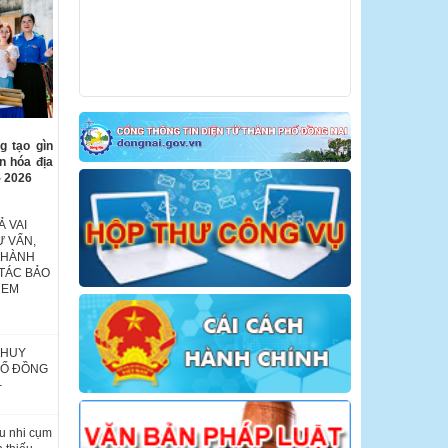
g tạo gìn
ăn hóa địa
- 2026
 VAI
Ư VẤN,
THÀNH
TÁC BẢO
 EM
 HUY
HỐ ĐỒNG
-
u nhi cụm