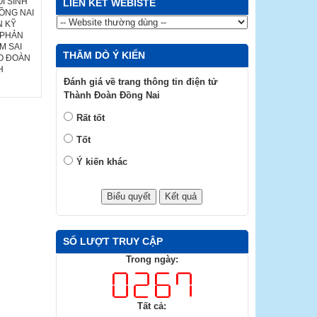
I SINH
LIÊN KẾT WEBISTE
ỒNG NAI
N KỸ
 PHẢN
M SAI
THĂM DÒ Ý KIẾN
HO ĐOÀN
H
Đánh giá về trang thông tin điện tử
Thành Đoàn Đồng Nai
Rất tốt
Tốt
Ý kiến khác
SỐ LƯỢT TRUY CẬP
Trong ngày:
Tất cả: