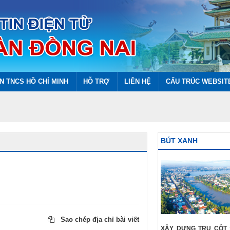
N TNCS HỒ CHÍ MINH
HỖ TRỢ
LIÊN HỆ
CẤU TRÚC WEBSIT
BÚT XANH
Sao chép địa chỉ bài viết
XÂY DỰNG TRỤ CỘT 