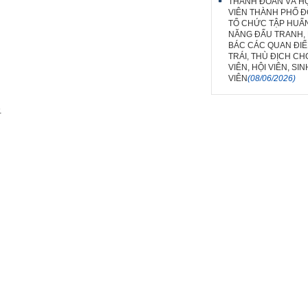
THÀNH ĐOÀN VÀ HỘ
VIÊN THÀNH PHỐ Đ
TỔ CHỨC TẬP HUẤ
NĂNG ĐẤU TRANH,
BÁC CÁC QUAN ĐIỂ
TRÁI, THÙ ĐỊCH C
VIÊN, HỘI VIÊN, SIN
VIÊN
(08/06/2026)
.