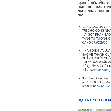
SẠCH – BỀN VỮNG" 
ĐẶC THÙ THÀNH P
NAI TRONG GIAI ĐO
NAY
NÂNG CAO BẢN LĨN
TRỊ CHO CÔNG NH
NAI GÓP PHẦN BẢO
TẢNG TƯ TƯỞNG C
ĐẢNG
(27/05/2026)
NHẬN DIỆN VÀ LUẬ
BẢO VỆ THÀNH QU
KHÁNG CHIẾN CH
THỰC DÂN PHÁP V
ĐẾ QUỐC MỸ CỦA 
DÂN TA
(26/05/2026)
"Hộ chiếu Công dân
phố": 15.053 lượt đă
niềm tự hào
(06/05/2
ĐỘI TNTP HỒ CHÍ 