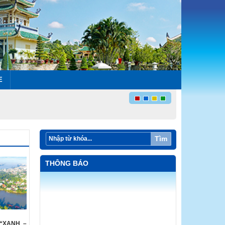
E
Tìm
THÔNG BÁO
“XANH –