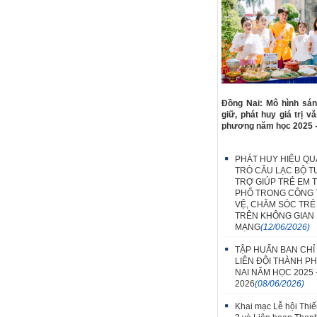
Đồng Nai: Mô hình sán
giữ, phát huy giá trị v
phương năm học 2025 
PHÁT HUY HIỆU QUẢ
TRÒ CÂU LẠC BỘ T
TRỢ GIÚP TRẺ EM 
PHỐ TRONG CÔNG 
VỆ, CHĂM SÓC TRẺ
TRÊN KHÔNG GIAN
MẠNG
(12/06/2026)
TẬP HUẤN BAN CHỈ
LIÊN ĐỘI THÀNH P
NAI NĂM HỌC 2025 
2026
(08/06/2026)
Khai mạc Lễ hội Thiế