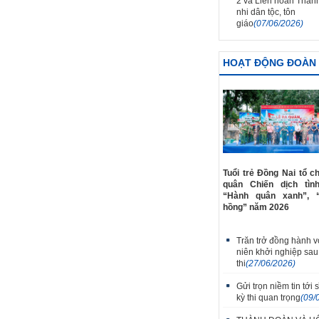
2 và Liên hoan Thanh
nhi dân tộc, tôn
giáo
(07/06/2026)
HOẠT ĐỘNG ĐOÀN
Tuổi trẻ Đồng Nai tổ c
quân Chiến dịch tìn
“Hành quân xanh”, 
hồng” năm 2026
Trăn trở đồng hành v
niên khởi nghiệp sau
thi
(27/06/2026)
Gửi trọn niềm tin tới s
kỳ thi quan trọng
(09/