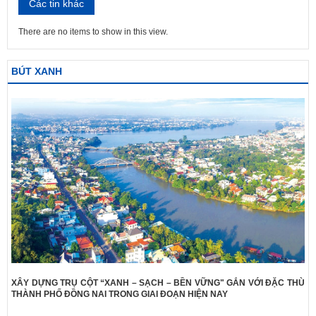
Các tin khác
There are no items to show in this view.
BÚT XANH
XÂY DỰNG TRỤ CỘT “XANH – SẠCH – BỀN VỮNG" GẮN VỚI ĐẶC THÙ
THÀNH PHỐ ĐỒNG NAI TRONG GIAI ĐOẠN HIỆN NAY