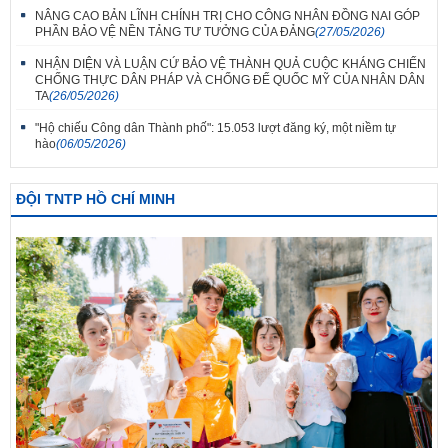
NÂNG CAO BẢN LĨNH CHÍNH TRỊ CHO CÔNG NHÂN ĐỒNG NAI GÓP
PHẦN BẢO VỆ NỀN TẢNG TƯ TƯỞNG CỦA ĐẢNG
(27/05/2026)
NHẬN DIỆN VÀ LUẬN CỨ BẢO VỆ THÀNH QUẢ CUỘC KHÁNG CHIẾN
CHỐNG THỰC DÂN PHÁP VÀ CHỐNG ĐẾ QUỐC MỸ CỦA NHÂN DÂN
TA
(26/05/2026)
"Hộ chiếu Công dân Thành phố": 15.053 lượt đăng ký, một niềm tự
hào
(06/05/2026)
ĐỘI TNTP HỒ CHÍ MINH