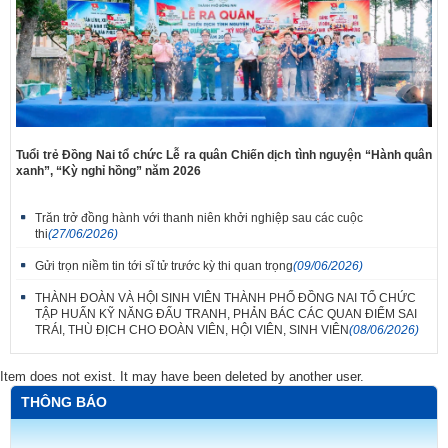
Tuổi trẻ Đồng Nai tổ chức Lễ ra quân Chiến dịch tình nguyện “Hành quân
xanh”, “Kỳ nghỉ hồng” năm 2026
Trăn trở đồng hành với thanh niên khởi nghiệp sau các cuộc
thi
(27/06/2026)
Gửi trọn niềm tin tới sĩ tử trước kỳ thi quan trọng
(09/06/2026)
THÀNH ĐOÀN VÀ HỘI SINH VIÊN THÀNH PHỐ ĐỒNG NAI TỔ CHỨC
TẬP HUẤN KỸ NĂNG ĐẤU TRANH, PHẢN BÁC CÁC QUAN ĐIỂM SAI
TRÁI, THÙ ĐỊCH CHO ĐOÀN VIÊN, HỘI VIÊN, SINH VIÊN
(08/06/2026)
Item does not exist. It may have been deleted by another user.
THÔNG BÁO