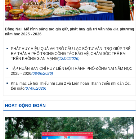
Đồng Nai: Mô hình sáng tạo gìn giữ, phát huy giá trị văn hóa địa phương
năm học 2025 - 2026
PHÁT HUY HIỆU QUẢ VAI TRÒ CÂU LẠC BỘ TƯ VẤN, TRỢ GIÚP TRẺ
EM THÀNH PHỐ TRONG CÔNG TÁC BẢO VỆ, CHĂM SÓC TRẺ EM
TRÊN KHÔNG GIAN MẠNG
(12/06/2026)
TẬP HUẤN BAN CHỈ HUY LIÊN ĐỘI THÀNH PHỐ ĐỒNG NAI NĂM HỌC
2025 - 2026
(08/06/2026)
Khai mạc Lễ hội Thiếu nhi cụm 2 và Liên hoan Thanh thiếu nhi dân tộc,
tôn giáo
(07/06/2026)
HOẠT ĐỘNG ĐOÀN