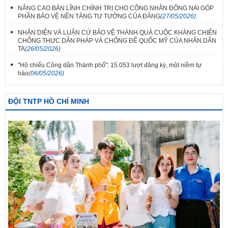
NÂNG CAO BẢN LĨNH CHÍNH TRỊ CHO CÔNG NHÂN ĐỒNG NAI GÓP
PHẦN BẢO VỆ NỀN TẢNG TƯ TƯỞNG CỦA ĐẢNG
(27/05/2026)
NHẬN DIỆN VÀ LUẬN CỨ BẢO VỆ THÀNH QUẢ CUỘC KHÁNG CHIẾN
CHỐNG THỰC DÂN PHÁP VÀ CHỐNG ĐẾ QUỐC MỸ CỦA NHÂN DÂN
TA
(26/05/2026)
"Hộ chiếu Công dân Thành phố": 15.053 lượt đăng ký, một niềm tự
hào
(06/05/2026)
ĐỘI TNTP HỒ CHÍ MINH