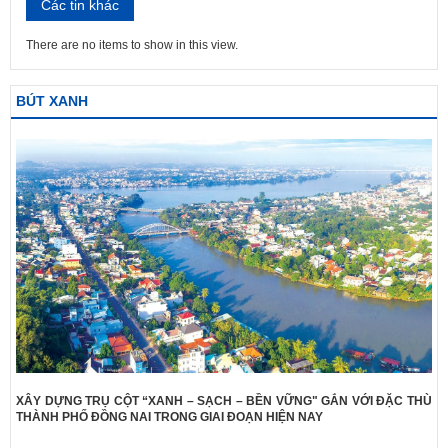
Các tin khác
There are no items to show in this view.
BÚT XANH
XÂY DỰNG TRỤ CỘT “XANH – SẠCH – BỀN VỮNG" GẮN VỚI ĐẶC THÙ
THÀNH PHỐ ĐỒNG NAI TRONG GIAI ĐOẠN HIỆN NAY