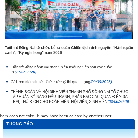
Tuổi trẻ Đồng Nai tổ chức Lễ ra quân Chiến dịch tình nguyện “Hành quân
xanh”, “Kỳ nghỉ hồng” năm 2026
Trăn trở đồng hành với thanh niên khởi nghiệp sau các cuộc
thi
(27/06/2026)
Gửi trọn niềm tin tới sĩ tử trước kỳ thi quan trọng
(09/06/2026)
THÀNH ĐOÀN VÀ HỘI SINH VIÊN THÀNH PHỐ ĐỒNG NAI TỔ CHỨC
TẬP HUẤN KỸ NĂNG ĐẤU TRANH, PHẢN BÁC CÁC QUAN ĐIỂM SAI
TRÁI, THÙ ĐỊCH CHO ĐOÀN VIÊN, HỘI VIÊN, SINH VIÊN
(08/06/2026)
Item does not exist. It may have been deleted by another user.
THÔNG BÁO