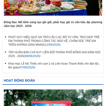
Đồng Nai: Mô hình sáng tạo gìn giữ, phát huy giá trị văn hóa địa phương
năm học 2025 - 2026
PHÁT HUY HIỆU QUẢ VAI TRÒ CÂU LẠC BỘ TƯ VẤN, TRỢ GIÚP TRẺ
EM THÀNH PHỐ TRONG CÔNG TÁC BẢO VỆ, CHĂM SÓC TRẺ EM
TRÊN KHÔNG GIAN MẠNG
(12/06/2026)
TẬP HUẤN BAN CHỈ HUY LIÊN ĐỘI THÀNH PHỐ ĐỒNG NAI NĂM HỌC
2025 - 2026
(08/06/2026)
Khai mạc Lễ hội Thiếu nhi cụm 2 và Liên hoan Thanh thiếu nhi dân tộc,
tôn giáo
(07/06/2026)
HOẠT ĐỘNG ĐOÀN