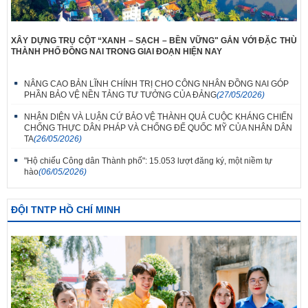
XÂY DỰNG TRỤ CỘT “XANH – SẠCH – BỀN VỮNG" GẮN VỚI ĐẶC THÙ
THÀNH PHỐ ĐỒNG NAI TRONG GIAI ĐOẠN HIỆN NAY
NÂNG CAO BẢN LĨNH CHÍNH TRỊ CHO CÔNG NHÂN ĐỒNG NAI GÓP
PHẦN BẢO VỆ NỀN TẢNG TƯ TƯỞNG CỦA ĐẢNG
(27/05/2026)
NHẬN DIỆN VÀ LUẬN CỨ BẢO VỆ THÀNH QUẢ CUỘC KHÁNG CHIẾN
CHỐNG THỰC DÂN PHÁP VÀ CHỐNG ĐẾ QUỐC MỸ CỦA NHÂN DÂN
TA
(26/05/2026)
"Hộ chiếu Công dân Thành phố": 15.053 lượt đăng ký, một niềm tự
hào
(06/05/2026)
ĐỘI TNTP HỒ CHÍ MINH