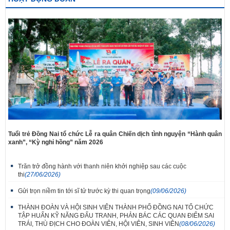
Tuổi trẻ Đồng Nai tổ chức Lễ ra quân Chiến dịch tình nguyện “Hành quân
xanh”, “Kỳ nghỉ hồng” năm 2026
Trăn trở đồng hành với thanh niên khởi nghiệp sau các cuộc
thi
(27/06/2026)
Gửi trọn niềm tin tới sĩ tử trước kỳ thi quan trọng
(09/06/2026)
THÀNH ĐOÀN VÀ HỘI SINH VIÊN THÀNH PHỐ ĐỒNG NAI TỔ CHỨC
TẬP HUẤN KỸ NĂNG ĐẤU TRANH, PHẢN BÁC CÁC QUAN ĐIỂM SAI
TRÁI, THÙ ĐỊCH CHO ĐOÀN VIÊN, HỘI VIÊN, SINH VIÊN
(08/06/2026)