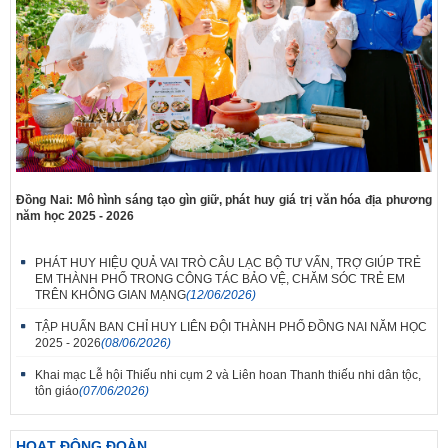
Đồng Nai: Mô hình sáng tạo gìn giữ, phát huy giá trị văn hóa địa phương
năm học 2025 - 2026
PHÁT HUY HIỆU QUẢ VAI TRÒ CÂU LẠC BỘ TƯ VẤN, TRỢ GIÚP TRẺ
EM THÀNH PHỐ TRONG CÔNG TÁC BẢO VỆ, CHĂM SÓC TRẺ EM
TRÊN KHÔNG GIAN MẠNG
(12/06/2026)
TẬP HUẤN BAN CHỈ HUY LIÊN ĐỘI THÀNH PHỐ ĐỒNG NAI NĂM HỌC
2025 - 2026
(08/06/2026)
Khai mạc Lễ hội Thiếu nhi cụm 2 và Liên hoan Thanh thiếu nhi dân tộc,
tôn giáo
(07/06/2026)
HOẠT ĐỘNG ĐOÀN