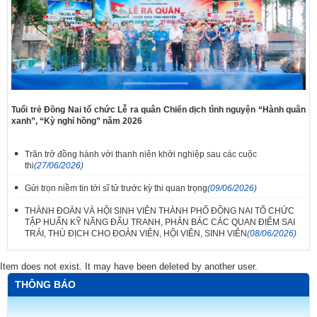
Tuổi trẻ Đồng Nai tổ chức Lễ ra quân Chiến dịch tình nguyện “Hành quân
xanh”, “Kỳ nghỉ hồng” năm 2026
Trăn trở đồng hành với thanh niên khởi nghiệp sau các cuộc
thi
(27/06/2026)
Gửi trọn niềm tin tới sĩ tử trước kỳ thi quan trọng
(09/06/2026)
THÀNH ĐOÀN VÀ HỘI SINH VIÊN THÀNH PHỐ ĐỒNG NAI TỔ CHỨC
TẬP HUẤN KỸ NĂNG ĐẤU TRANH, PHẢN BÁC CÁC QUAN ĐIỂM SAI
TRÁI, THÙ ĐỊCH CHO ĐOÀN VIÊN, HỘI VIÊN, SINH VIÊN
(08/06/2026)
Item does not exist. It may have been deleted by another user.
THÔNG BÁO