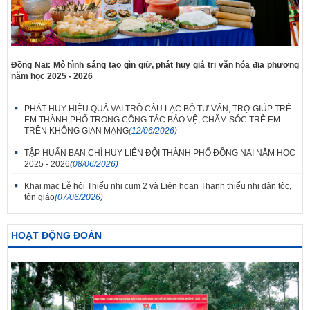
Đồng Nai: Mô hình sáng tạo gìn giữ, phát huy giá trị văn hóa địa phương
năm học 2025 - 2026
PHÁT HUY HIỆU QUẢ VAI TRÒ CÂU LẠC BỘ TƯ VẤN, TRỢ GIÚP TRẺ
EM THÀNH PHỐ TRONG CÔNG TÁC BẢO VỆ, CHĂM SÓC TRẺ EM
TRÊN KHÔNG GIAN MẠNG
(12/06/2026)
TẬP HUẤN BAN CHỈ HUY LIÊN ĐỘI THÀNH PHỐ ĐỒNG NAI NĂM HỌC
2025 - 2026
(08/06/2026)
Khai mạc Lễ hội Thiếu nhi cụm 2 và Liên hoan Thanh thiếu nhi dân tộc,
tôn giáo
(07/06/2026)
HOẠT ĐỘNG ĐOÀN