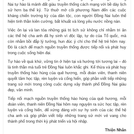
Nai tự hào là mảnh đất giàu truyền thống cách mạng với bề dày lịch
sử hơn ba thế kỷ. Từ thuở mở cõi phương Nam đến các cuộc
kháng chiến trường kỳ của dân tộc, con người Đồng Nai luôn thể
hiện tinh thần kiên cường, bất khuất và lòng yêu nước nồng nàn.
Việc ôn lại và lan tỏa những giá trị lịch sử không chỉ nhằm tri ân
các thế hệ cha anh đã hy sinh vì độc lập, tự do của Tổ quốc, mà
còn nhằm bồi đắp lý tưởng, hun đúc ý chí cho thế hệ trẻ hôm nay.
Đó là cách để mạch nguồn truyền thống được tiếp nối và phát huy
trong cuộc sống hiện đại.
Tự hào về quá khứ, vững tin ở hiện tại và hướng tới tương lai – đó
là tinh thần mà tuổi trẻ Đồng Nai luôn khắc ghi. Kế thừa và phát huy
truyền thống hào hùng của quê hương, mỗi đoàn viên, thanh niên
quyết tâm học tập, rèn luyện và cống hiến, góp phần viết tiếp những
trang sử mới trong công cuộc dựng xây thành phố Đồng Nai giàu
đẹp, văn minh.
Tiếp nối mạch nguồn truyền thống hào hùng của quê hương, mỗi
đoàn viên, thanh niên Đồng Nai hôm nay nguyện ra sức học tập, rèn
luyện và cống hiến, để xứng đáng với sự hy sinh của các thế hệ
cha anh và góp phần viết tiếp những trang sử mới vẻ vang cho
thành phố trong thời kỳ phát triển và hội nhập.
Thiện Nhân