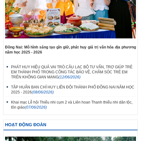
Đồng Nai: Mô hình sáng tạo gìn giữ, phát huy giá trị văn hóa địa phương
năm học 2025 - 2026
PHÁT HUY HIỆU QUẢ VAI TRÒ CÂU LẠC BỘ TƯ VẤN, TRỢ GIÚP TRẺ
EM THÀNH PHỐ TRONG CÔNG TÁC BẢO VỆ, CHĂM SÓC TRẺ EM
TRÊN KHÔNG GIAN MẠNG
(12/06/2026)
TẬP HUẤN BAN CHỈ HUY LIÊN ĐỘI THÀNH PHỐ ĐỒNG NAI NĂM HỌC
2025 - 2026
(08/06/2026)
Khai mạc Lễ hội Thiếu nhi cụm 2 và Liên hoan Thanh thiếu nhi dân tộc,
tôn giáo
(07/06/2026)
HOẠT ĐỘNG ĐOÀN