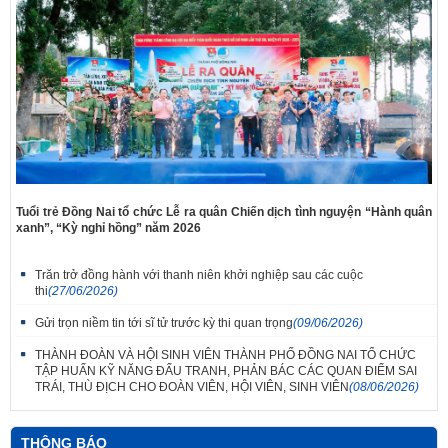
Tuổi trẻ Đồng Nai tổ chức Lễ ra quân Chiến dịch tình nguyện “Hành quân
xanh”, “Kỳ nghỉ hồng” năm 2026
Trăn trở đồng hành với thanh niên khởi nghiệp sau các cuộc
thi
(27/06/2026)
Gửi trọn niềm tin tới sĩ tử trước kỳ thi quan trọng
(09/06/2026)
THÀNH ĐOÀN VÀ HỘI SINH VIÊN THÀNH PHỐ ĐỒNG NAI TỔ CHỨC
TẬP HUẤN KỸ NĂNG ĐẤU TRANH, PHẢN BÁC CÁC QUAN ĐIỂM SAI
TRÁI, THÙ ĐỊCH CHO ĐOÀN VIÊN, HỘI VIÊN, SINH VIÊN
(08/06/2026)
THÔNG BÁO