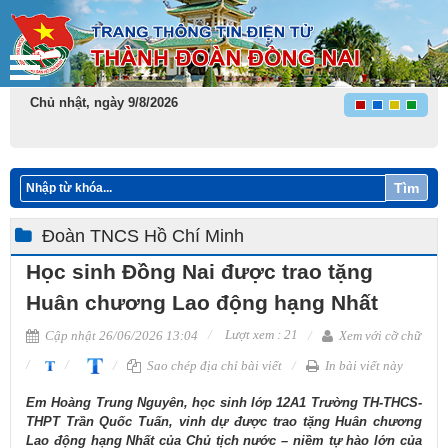
Chủ nhật, ngày 9/8/2026
Tìm
Đoàn TNCS Hồ Chí Minh
Học sinh Đồng Nai được trao tặng
Huân chương Lao động hạng Nhất
Lượt xem : 21
Cập nhật 26/06/2026 13:04
Xem với cỡ chữ
Sao chép địa chỉ bài viết
In bài viết này
Em Hoàng Trung Nguyên, học sinh lớp 12A1 Trường TH-THCS-
THPT Trần Quốc Tuấn, vinh dự được trao tặng Huân chương
Lao động hạng Nhất của Chủ tịch nước – niềm tự hào lớn của