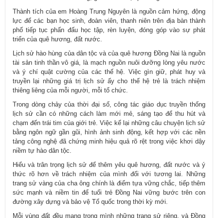
Thành tích của em Hoàng Trung Nguyên là nguồn cảm hứng, động
lực để các bạn học sinh, đoàn viên, thanh niên trên địa bàn thành
phố tiếp tục phấn đấu học tập, rèn luyện, đóng góp vào sự phát
triển của quê hương, đất nước.
Lịch sử hào hùng của dân tộc và của quê hương Đồng Nai là nguồn
tài sản tinh thần vô giá, là mạch nguồn nuôi dưỡng lòng yêu nước
và ý chí quật cường của các thế hệ. Việc gìn giữ, phát huy và
truyền lại những giá trị lịch sử ấy cho thế hệ trẻ là trách nhiệm
thiêng liêng của mỗi người, mỗi tổ chức.
Trong dòng chảy của thời đại số, công tác giáo dục truyền thống
lịch sử cần có những cách làm mới mẻ, sáng tạo để thu hút và
chạm đến trái tim của giới trẻ. Việc kể lại những câu chuyện lịch sử
bằng ngôn ngữ gần gũi, hình ảnh sinh động, kết hợp với các nền
tảng công nghệ đã chứng minh hiệu quả rõ rệt trong việc khơi dậy
niềm tự hào dân tộc.
Hiểu và trân trọng lịch sử để thêm yêu quê hương, đất nước và ý
thức rõ hơn về trách nhiệm của mình đối với tương lai. Những
trang sử vàng của cha ông chính là điểm tựa vững chắc, tiếp thêm
sức mạnh và niềm tin để tuổi trẻ Đồng Nai vững bước trên con
đường xây dựng và bảo vệ Tổ quốc trong thời kỳ mới.
Mỗi vùng đất đều mang trong mình những trang sử riêng, và Đồng