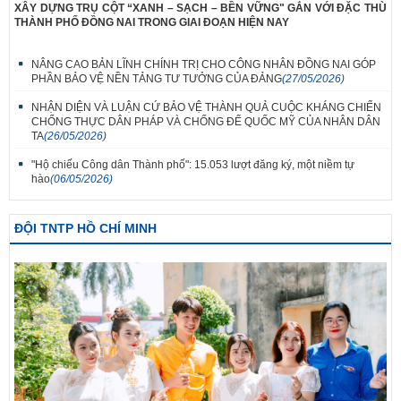
XÂY DỰNG TRỤ CỘT “XANH – SẠCH – BỀN VỮNG" GẮN VỚI ĐẶC THÙ
THÀNH PHỐ ĐỒNG NAI TRONG GIAI ĐOẠN HIỆN NAY
NÂNG CAO BẢN LĨNH CHÍNH TRỊ CHO CÔNG NHÂN ĐỒNG NAI GÓP
PHẦN BẢO VỆ NỀN TẢNG TƯ TƯỞNG CỦA ĐẢNG
(27/05/2026)
NHẬN DIỆN VÀ LUẬN CỨ BẢO VỆ THÀNH QUẢ CUỘC KHÁNG CHIẾN
CHỐNG THỰC DÂN PHÁP VÀ CHỐNG ĐẾ QUỐC MỸ CỦA NHÂN DÂN
TA
(26/05/2026)
"Hộ chiếu Công dân Thành phố": 15.053 lượt đăng ký, một niềm tự
hào
(06/05/2026)
ĐỘI TNTP HỒ CHÍ MINH