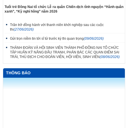
Tuổi trẻ Đồng Nai tổ chức Lễ ra quân Chiến dịch tình nguyện “Hành quân
xanh”, “Kỳ nghỉ hồng” năm 2026
Trăn trở đồng hành với thanh niên khởi nghiệp sau các cuộc
thi
(27/06/2026)
Gửi trọn niềm tin tới sĩ tử trước kỳ thi quan trọng
(09/06/2026)
THÀNH ĐOÀN VÀ HỘI SINH VIÊN THÀNH PHỐ ĐỒNG NAI TỔ CHỨC
TẬP HUẤN KỸ NĂNG ĐẤU TRANH, PHẢN BÁC CÁC QUAN ĐIỂM SAI
TRÁI, THÙ ĐỊCH CHO ĐOÀN VIÊN, HỘI VIÊN, SINH VIÊN
(08/06/2026)
THÔNG BÁO