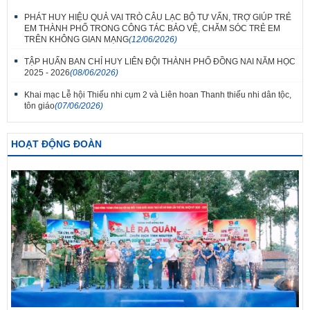
PHÁT HUY HIỆU QUẢ VAI TRÒ CÂU LẠC BỘ TƯ VẤN, TRỢ GIÚP TRẺ
EM THÀNH PHỐ TRONG CÔNG TÁC BẢO VỆ, CHĂM SÓC TRẺ EM
TRÊN KHÔNG GIAN MẠNG
(12/06/2026)
TẬP HUẤN BAN CHỈ HUY LIÊN ĐỘI THÀNH PHỐ ĐỒNG NAI NĂM HỌC
2025 - 2026
(08/06/2026)
Khai mạc Lễ hội Thiếu nhi cụm 2 và Liên hoan Thanh thiếu nhi dân tộc,
tôn giáo
(07/06/2026)
HOẠT ĐỘNG ĐOÀN