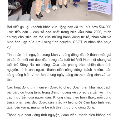
Bài viết ghi lại khoảnh khắc xúc động này đã thu hút hơn 564.000
lượt tiếp cận – con số cao nhất trong nửa đầu năm 2026, minh
chứng cho sức lan tỏa của những hành động tử tế, nhân văn và
hình ảnh đẹp của lực lượng tình nguyện, CSGT vì nhân dân phục
vụ.
Tinh thần tình nguyện, xung kích vì cộng đồng đã trở thành một giá
trị cốt lõi, một nét đẹp đặc trưng của tuổi trẻ Việt Nam nói chung và
tuổi trẻ Đồng Nai nói riêng. Qua các phong trào, chiến dịch tình
nguyện, hình ảnh người thanh niên năng động, trách nhiệm, sẵn
sàng cống hiến vì lợi ích chung ngày càng được khẳng định và lan
tỏa.
Các hoạt động tình nguyện được tổ chức Đoàn triển khai một cách
bài bản, có trọng tâm, trọng điểm, hướng về cơ sở và gắn với nhu
cầu thực tiễn của người dân. Không chạy theo hình thức, mỗi công
trình, phần việc đều được cân nhắc kỹ lưỡng để đảm bảo tính hiệu
quả, bền vững, mang lại lợi ích thiết thực cho cộng đồng.
Thông qua hoạt động tình nguyện, đoàn viên, thanh niên không chỉ