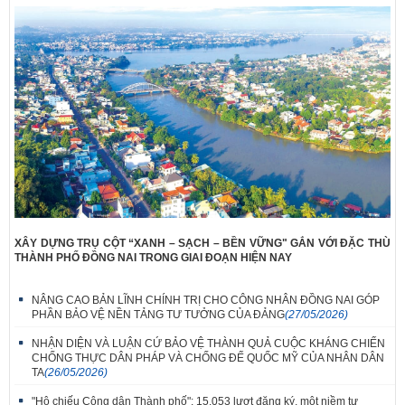
XÂY DỰNG TRỤ CỘT “XANH – SẠCH – BỀN VỮNG" GẮN VỚI ĐẶC THÙ
THÀNH PHỐ ĐỒNG NAI TRONG GIAI ĐOẠN HIỆN NAY
NÂNG CAO BẢN LĨNH CHÍNH TRỊ CHO CÔNG NHÂN ĐỒNG NAI GÓP
PHẦN BẢO VỆ NỀN TẢNG TƯ TƯỞNG CỦA ĐẢNG
(27/05/2026)
NHẬN DIỆN VÀ LUẬN CỨ BẢO VỆ THÀNH QUẢ CUỘC KHÁNG CHIẾN
CHỐNG THỰC DÂN PHÁP VÀ CHỐNG ĐẾ QUỐC MỸ CỦA NHÂN DÂN
TA
(26/05/2026)
"Hộ chiếu Công dân Thành phố": 15.053 lượt đăng ký, một niềm tự