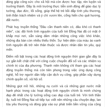
đóng góp công sức cho xã hội mà còn được học tập, rèn luyện và
trưởng thành. Đây là môi trường thực tiễn sinh động để giáo dục lý
tưởng, đạo đức, lối sống, giúp thế hệ trẻ bồi đắp tình yêu thương,
tinh thần trách nhiệm và ý chí vươn lên, cống hiến cho quê hương,
đất nước.
Phát huy truyền thống "Đâu cần thanh niên có, đâu khó có thanh
niên", các đội hình tình nguyện của tuổi trẻ Đồng Nai đã có mặt ở
khắp mọi nơi, sẵn sàng đảm nhận những công việc khó khăn,
những địa bàn còn nhiều thiếu thốn. Sự hiện diện của màu áo xanh
tình nguyện đã trở nên thân thuộc và được nhân dân tin yêu, quý
mến.
Điểm nổi bật trong các hoạt động tình nguyện thời gian gần đây là
sự gắn kết chặt chẽ với công cuộc chuyển đổi số và các nhiệm vụ
chính trị của địa phương. Thanh niên không chỉ tham gia các hoạt
động truyền thống mà còn tiên phong trong việc ứng dụng công
nghệ, hỗ trợ người dân tiếp cận dịch vụ công, góp phần xây dựng
chính quyền số, xã hội số.
Những giọt mồ hôi, những nụ cười và cả những giọt nước mắt
hạnh phúc trong các hoạt động tình nguyện chính là minh chứng
đẹp đẽ nhất cho lý tưởng sống cao đẹp của tuổi trẻ. Với tinh thần
ấy, tuổi trẻ Đồng Nai sẽ tiếp tục viết nên những câu chuyện đẹp, lan
tỏa yêu thương và đóng góp vào sự phát triển bền vững của cộng