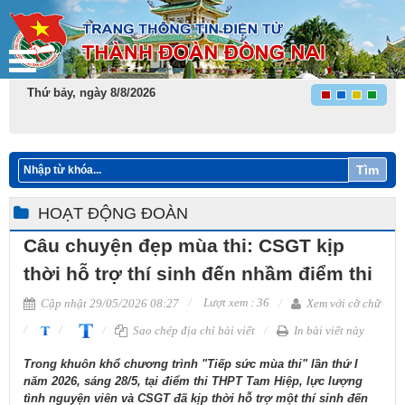
Thứ bảy, ngày 8/8/2026
Tìm
HOẠT ĐỘNG ĐOÀN
Câu chuyện đẹp mùa thi: CSGT kịp
thời hỗ trợ thí sinh đến nhầm điểm thi
Lượt xem : 36
Cập nhật 29/05/2026 08:27
Xem với cỡ chữ
Sao chép địa chỉ bài viết
In bài viết này
Trong khuôn khổ chương trình "Tiếp sức mùa thi" lần thứ I
năm 2026, sáng 28/5, tại điểm thi THPT Tam Hiệp, lực lượng
tình nguyện viên và CSGT đã kịp thời hỗ trợ một thí sinh đến