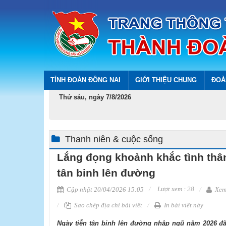
TỈNH ĐOÀN ĐỒNG NAI
GIỚI THIỆU CHUNG
ĐOÀ
Thứ sáu, ngày 7/8/2026
Thanh niên & cuộc sống
Lắng đọng khoảnh khắc tình thân
tân binh lên đường
Lượt xem : 28
Cập nhật 20/04/2026 15:05
Xem 
Sao chép địa chỉ bài viết
In bài viết này
Ngày tiễn tân binh lên đường nhập ngũ năm 2026 đã