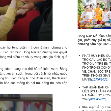
Đồng Nai: Mô hình sán
giữ, phát huy giá trị v
phương năm học 2025 
ngày hội tòng quân mà còn là minh chứng cho
ẻ. Các tân binh Đồng Nai lên đường với quyết
PHÁT HUY HIỆU QUẢ
đáng với niềm tin và kỳ vọng của gia đình, quê
TRÒ CÂU LẠC BỘ T
TRỢ GIÚP TRẺ EM 
PHỐ TRONG CÔNG 
ưởng cách mạng cho thế hệ trẻ luôn được Đảng
VỆ, CHĂM SÓC TRẺ
tâm, xuyên suốt. Trong bối cảnh hội nhập quốc
TRÊN KHÔNG GIAN
g tin, việc trang bị cho đoàn viên, thanh niên
MẠNG
(12/06/2026)
n bác các thông tin sai trái càng trở nên cấp
TẬP HUẤN BAN CHỈ
LIÊN ĐỘI THÀNH P
NAI NĂM HỌC 2025 
2026
(08/06/2026)
Khai mạc Lễ hội Thiế