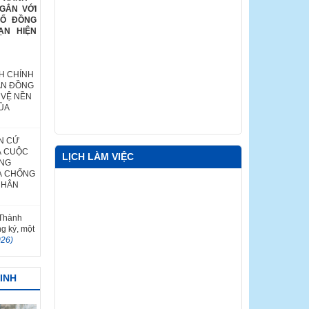
GẮN VỚI
HỐ ĐỒNG
ẠN HIỆN
H CHÍNH
ÂN ĐỒNG
 VỆ NỀN
ỦA
N CỨ
Ả CUỘC
LỊCH LÀM VIỆC
ỐNG
À CHỐNG
NHÂN
 Thành
ng ký, một
026)
MINH