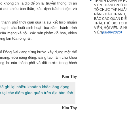
THÀNH ĐOÀN VÀ HỘ
không chỉ là dịp để ôn lại truyền thống, tri ân
VIÊN THÀNH PHỐ Đ
ẻ soi chiếu bản thân, xác định trách nhiệm và
TỔ CHỨC TẬP HUẤ
NĂNG ĐẤU TRANH,
BÁC CÁC QUAN ĐIỂ
 thành phố thời gian qua là sự kết hợp nhuần
TRÁI, THÙ ĐỊCH C
cạnh các buổi sinh hoạt, tọa đàm, hành trình
VIÊN, HỘI VIÊN, SIN
VIÊN
(08/06/2026)
của mạng xã hội, các sản phẩm đồ họa, video
ng lan tỏa rộng rãi.
hố Đồng Nai đang từng bước xây dựng một thế
 mạng, vừa năng động, sáng tạo, làm chủ khoa
ng lai của thành phố và đất nước trong hành
Kim Thy
ã ghi lại nhiều khoảnh khắc lắng đọng,
 tại các điểm giao quân trên địa bàn tỉnh
Kim Thy