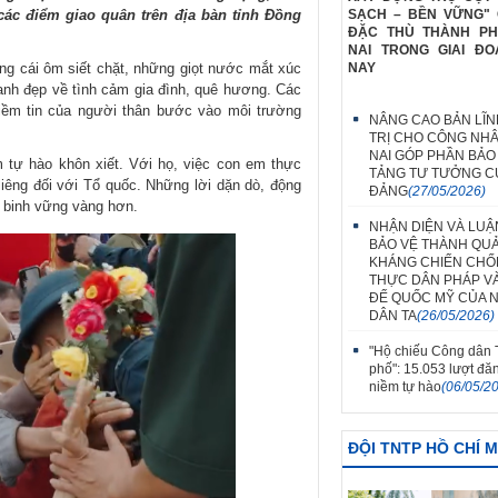
 các điểm giao quân trên địa bàn tỉnh Đồng
SẠCH – BỀN VỮNG" 
ĐẶC THÙ THÀNH P
NAI TRONG GIAI ĐO
ững cái ôm siết chặt, những giọt nước mắt xúc
NAY
anh đẹp về tình cảm gia đình, quê hương. Các
niềm tin của người thân bước vào môi trường
NÂNG CAO BẢN LĨN
TRỊ CHO CÔNG NH
NAI GÓP PHẦN BẢO
 tự hào khôn xiết. Với họ, việc con em thực
TẢNG TƯ TƯỞNG C
 liêng đối với Tổ quốc. Những lời dặn dò, động
ĐẢNG
(27/05/2026)
n binh vững vàng hơn.
NHẬN DIỆN VÀ LUẬ
BẢO VỆ THÀNH QU
KHÁNG CHIẾN CH
THỰC DÂN PHÁP V
ĐẾ QUỐC MỸ CỦA 
DÂN TA
(26/05/2026)
"Hộ chiếu Công dân
phố": 15.053 lượt đă
niềm tự hào
(06/05/2
ĐỘI TNTP HỒ CHÍ 