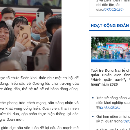
2 và Liên hoan Thanh
nhi dân tộc, tôn
giáo
(07/06/2026)
HOẠT ĐỘNG ĐOÀN
Tuổi trẻ Đồng Nai tổ c
quân Chiến dịch tìn
được tổ chức Đoàn khai thác như một cơ hội để
“Hành quân xanh”, 
u đúng, hiểu sâu về đường lối, chủ trương của
hồng” năm 2026
c đúng đắn, thế hệ trẻ sẽ có hành động đúng,
Trăn trở đồng hành v
g các phong trào cách mạng, sẵn sàng nhận và
niên khởi nghiệp sau
thi
(27/06/2026)
và khát vọng cống hiến, đoàn viên, thanh niên
sức thi đua, góp phần thực hiện thắng lợi các
Gửi trọn niềm tin tới s
 giai đoạn mới.
kỳ thi quan trọng
(09/
a giáo dục sâu sắc luôn để lại dấu ấn mạnh mẽ