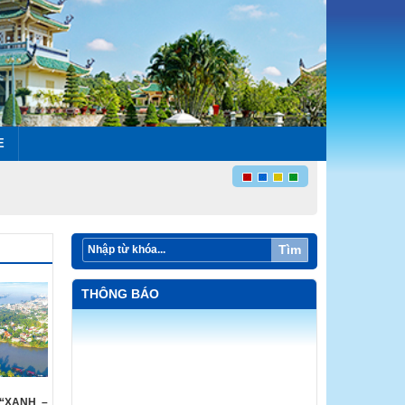
E
Tìm
THÔNG BÁO
“XANH –