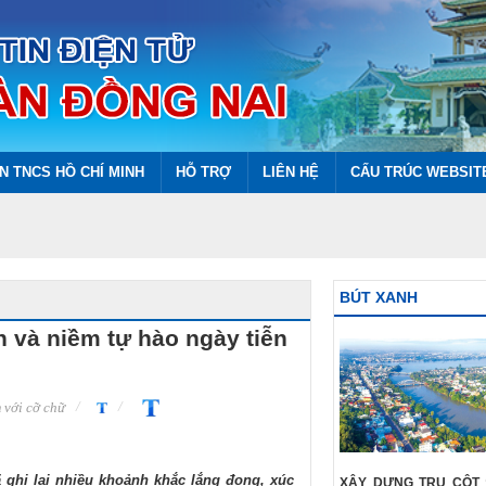
N TNCS HỒ CHÍ MINH
HỖ TRỢ
LIÊN HỆ
CẤU TRÚC WEBSIT
BÚT XANH
 và niềm tự hào ngày tiễn
với cỡ chữ
 ghi lại nhiều khoảnh khắc lắng đọng, xúc
XÂY DỰNG TRỤ CỘT 