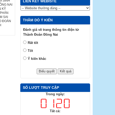
I SINH
LIÊN KẾT WEBISTE
ỒNG NAI
N KỸ
 PHẢN
M SAI
THĂM DÒ Ý KIẾN
HO ĐOÀN
H
Đánh giá về trang thông tin điện tử
Thành Đoàn Đồng Nai
Rất tốt
Tốt
Ý kiến khác
SỐ LƯỢT TRUY CẬP
Trong ngày:
Tất cả: