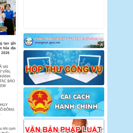
g tạo gìn
ăn hóa địa
- 2026
 VAI
Ư VẤN,
THÀNH
TÁC BẢO
 EM
 HUY
HỐ ĐỒNG
-
u nhi cụm