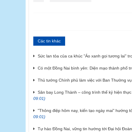
Các tin khác
Sức lan tỏa của ca khúc "Áo xanh gọi tương lai" tr
Có một Đồng Nai bình yên: Diện mạo thành phố t
Thủ tướng Chính phủ làm việc với Ban Thường v
Sân bay Long Thành – công trình thế kỷ hiện thự
09:01)
"Thông điệp hôm nay, kiến tạo ngày mai" hướng tớ
09:01)
Tự hào Đồng Nai, vững tin hướng tới Đại hội Đoàn 