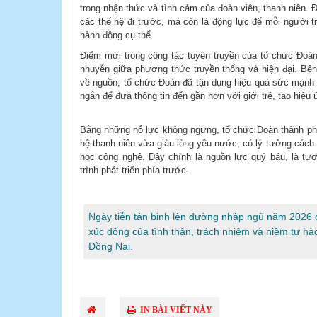
trong nhận thức và tình cảm của đoàn viên, thanh niên. Đó 
các thế hệ đi trước, mà còn là động lực để mỗi người tr
hành động cụ thể.
Điểm mới trong công tác tuyên truyền của tổ chức Đoàn
nhuyễn giữa phương thức truyền thống và hiện đại. Bên 
về nguồn, tổ chức Đoàn đã tận dụng hiệu quả sức mạnh 
ngắn để đưa thông tin đến gần hơn với giới trẻ, tạo hiệu ứ
Bằng những nỗ lực không ngừng, tổ chức Đoàn thành p
hệ thanh niên vừa giàu lòng yêu nước, có lý tưởng cách
học công nghệ. Đây chính là nguồn lực quý báu, là tươ
trình phát triển phía trước.​
Ngày tiễn tân binh lên đường nhập ngũ năm 2026 đ
xúc động của tình thân, trách nhiệm và niềm tự hào
Đồng Nai.
IN BÀI VIẾT NÀY