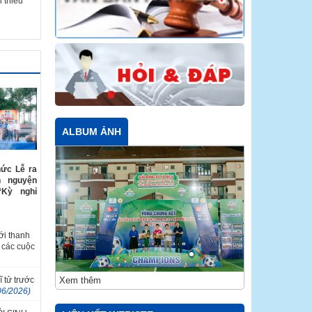
 thiếu
ALBUM ẢNH
hức Lễ ra
h nguyện
“Kỳ nghỉ
ới thanh
 các cuộc
Xem thêm
ĩ tử trước
06/2026)