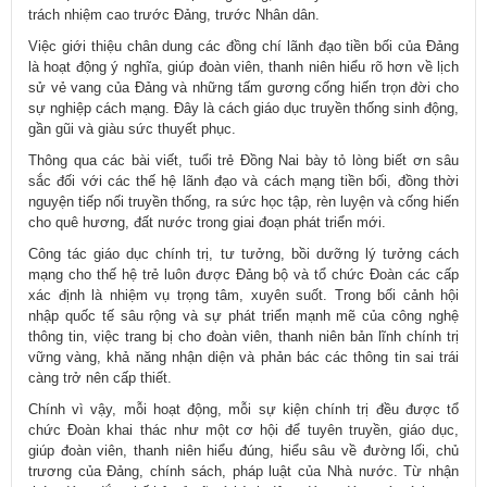
trách nhiệm cao trước Đảng, trước Nhân dân.
Việc giới thiệu chân dung các đồng chí lãnh đạo tiền bối của Đảng
là hoạt động ý nghĩa, giúp đoàn viên, thanh niên hiểu rõ hơn về lịch
sử vẻ vang của Đảng và những tấm gương cống hiến trọn đời cho
sự nghiệp cách mạng. Đây là cách giáo dục truyền thống sinh động,
gần gũi và giàu sức thuyết phục.
Thông qua các bài viết, tuổi trẻ Đồng Nai bày tỏ lòng biết ơn sâu
sắc đối với các thế hệ lãnh đạo và cách mạng tiền bối, đồng thời
nguyện tiếp nối truyền thống, ra sức học tập, rèn luyện và cống hiến
cho quê hương, đất nước trong giai đoạn phát triển mới.
Công tác giáo dục chính trị, tư tưởng, bồi dưỡng lý tưởng cách
mạng cho thế hệ trẻ luôn được Đảng bộ và tổ chức Đoàn các cấp
xác định là nhiệm vụ trọng tâm, xuyên suốt. Trong bối cảnh hội
nhập quốc tế sâu rộng và sự phát triển mạnh mẽ của công nghệ
thông tin, việc trang bị cho đoàn viên, thanh niên bản lĩnh chính trị
vững vàng, khả năng nhận diện và phản bác các thông tin sai trái
càng trở nên cấp thiết.
Chính vì vậy, mỗi hoạt động, mỗi sự kiện chính trị đều được tổ
chức Đoàn khai thác như một cơ hội để tuyên truyền, giáo dục,
giúp đoàn viên, thanh niên hiểu đúng, hiểu sâu về đường lối, chủ
trương của Đảng, chính sách, pháp luật của Nhà nước. Từ nhận