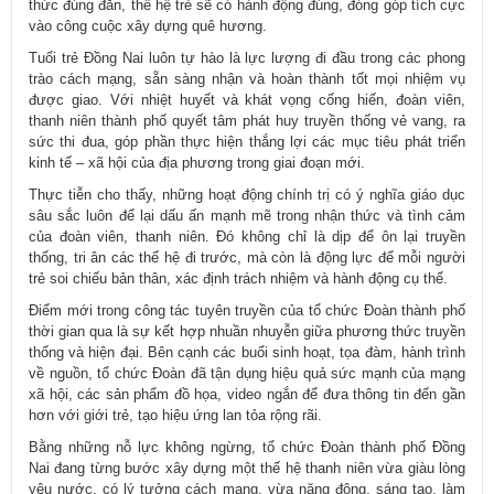
thức đúng đắn, thế hệ trẻ sẽ có hành động đúng, đóng góp tích cực
vào công cuộc xây dựng quê hương.
Tuổi trẻ Đồng Nai luôn tự hào là lực lượng đi đầu trong các phong
trào cách mạng, sẵn sàng nhận và hoàn thành tốt mọi nhiệm vụ
được giao. Với nhiệt huyết và khát vọng cống hiến, đoàn viên,
thanh niên thành phố quyết tâm phát huy truyền thống vẻ vang, ra
sức thi đua, góp phần thực hiện thắng lợi các mục tiêu phát triển
kinh tế – xã hội của địa phương trong giai đoạn mới.
Thực tiễn cho thấy, những hoạt động chính trị có ý nghĩa giáo dục
sâu sắc luôn để lại dấu ấn mạnh mẽ trong nhận thức và tình cảm
của đoàn viên, thanh niên. Đó không chỉ là dịp để ôn lại truyền
thống, tri ân các thế hệ đi trước, mà còn là động lực để mỗi người
trẻ soi chiếu bản thân, xác định trách nhiệm và hành động cụ thể.
Điểm mới trong công tác tuyên truyền của tổ chức Đoàn thành phố
thời gian qua là sự kết hợp nhuần nhuyễn giữa phương thức truyền
thống và hiện đại. Bên cạnh các buổi sinh hoạt, tọa đàm, hành trình
về nguồn, tổ chức Đoàn đã tận dụng hiệu quả sức mạnh của mạng
xã hội, các sản phẩm đồ họa, video ngắn để đưa thông tin đến gần
hơn với giới trẻ, tạo hiệu ứng lan tỏa rộng rãi.
Bằng những nỗ lực không ngừng, tổ chức Đoàn thành phố Đồng
Nai đang từng bước xây dựng một thế hệ thanh niên vừa giàu lòng
yêu nước, có lý tưởng cách mạng, vừa năng động, sáng tạo, làm