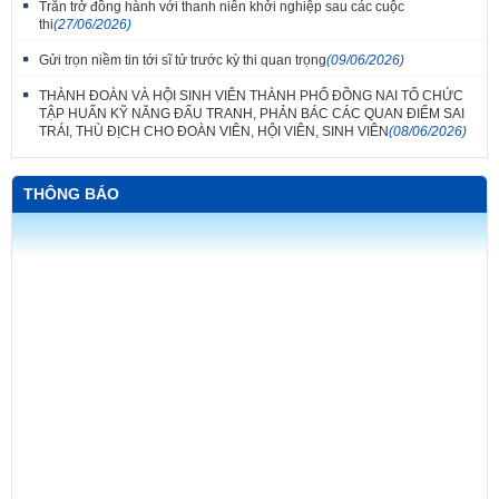
Trăn trở đồng hành với thanh niên khởi nghiệp sau các cuộc
thi
(27/06/2026)
Gửi trọn niềm tin tới sĩ tử trước kỳ thi quan trọng
(09/06/2026)
THÀNH ĐOÀN VÀ HỘI SINH VIÊN THÀNH PHỐ ĐỒNG NAI TỔ CHỨC
TẬP HUẤN KỸ NĂNG ĐẤU TRANH, PHẢN BÁC CÁC QUAN ĐIỂM SAI
TRÁI, THÙ ĐỊCH CHO ĐOÀN VIÊN, HỘI VIÊN, SINH VIÊN
(08/06/2026)
THÔNG BÁO