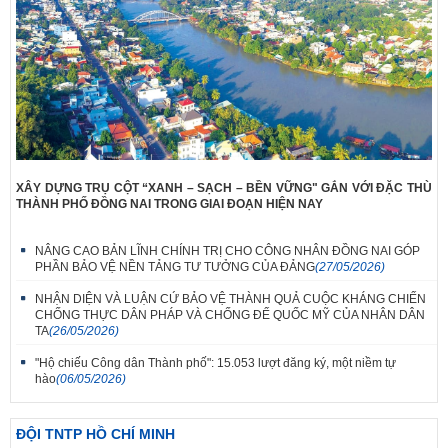
XÂY DỰNG TRỤ CỘT “XANH – SẠCH – BỀN VỮNG" GẮN VỚI ĐẶC THÙ
THÀNH PHỐ ĐỒNG NAI TRONG GIAI ĐOẠN HIỆN NAY
NÂNG CAO BẢN LĨNH CHÍNH TRỊ CHO CÔNG NHÂN ĐỒNG NAI GÓP
PHẦN BẢO VỆ NỀN TẢNG TƯ TƯỞNG CỦA ĐẢNG
(27/05/2026)
NHẬN DIỆN VÀ LUẬN CỨ BẢO VỆ THÀNH QUẢ CUỘC KHÁNG CHIẾN
CHỐNG THỰC DÂN PHÁP VÀ CHỐNG ĐẾ QUỐC MỸ CỦA NHÂN DÂN
TA
(26/05/2026)
"Hộ chiếu Công dân Thành phố": 15.053 lượt đăng ký, một niềm tự
hào
(06/05/2026)
ĐỘI TNTP HỒ CHÍ MINH