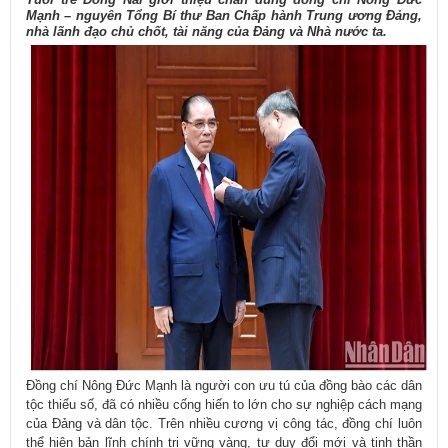
Mạnh – nguyên Tổng Bí thư Ban Chấp hành Trung ương Đảng,
nhà lãnh đạo chủ chốt, tài năng của Đảng và Nhà nước ta.
Đồng chí Nông Đức Mạnh là người con ưu tú của đồng bào các dân
tộc thiểu số, đã có nhiều cống hiến to lớn cho sự nghiệp cách mạng
của Đảng và dân tộc. Trên nhiều cương vị công tác, đồng chí luôn
thể hiện bản lĩnh chính trị vững vàng, tư duy đổi mới và tinh thần