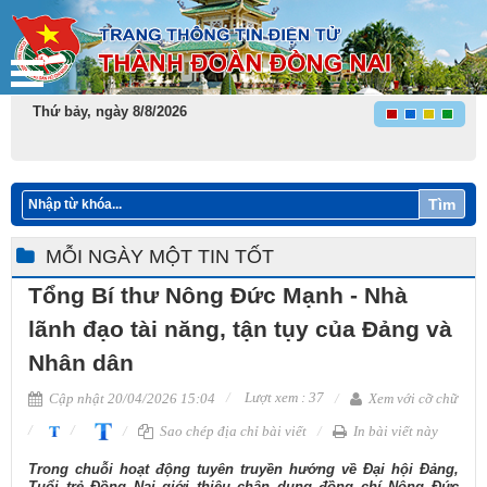
Thứ bảy, ngày 8/8/2026
Tìm
MỖI NGÀY MỘT TIN TỐT
Tổng Bí thư Nông Đức Mạnh - Nhà
lãnh đạo tài năng, tận tụy của Đảng và
Nhân dân
Lượt xem : 37
Cập nhật 20/04/2026 15:04
Xem với cỡ chữ
Sao chép địa chỉ bài viết
In bài viết này
Trong chuỗi hoạt động tuyên truyền hướng về Đại hội Đảng,
Tuổi trẻ Đồng Nai giới thiệu chân dung đồng chí Nông Đức