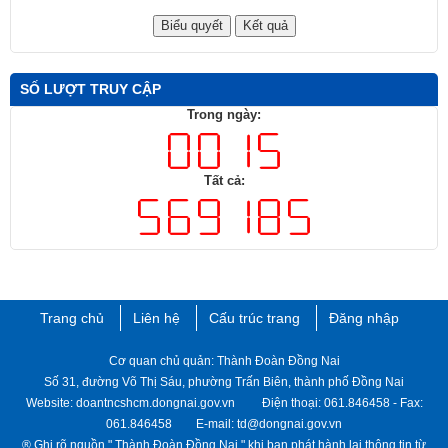
SỐ LƯỢT TRUY CẬP
Trong ngày:
Tất cả:
Trang chủ
Liên hệ
Cấu trúc trang
Đăng nhập
Cơ quan chủ quản: Thành Đoàn Đồng Nai
Số 31, đường Võ Thị Sáu, phường Trấn Biên, thành phố Đồng Nai
Website: doantncshcm.dongnai.gov.vn Điện thoại: 061.846458 - Fax:
061.846458 E-mail: td@dongnai.gov.vn
® Ghi rõ nguồn " Thành ​Đoàn Đồng Nai " khi bạn phát hành lại thông tin từ