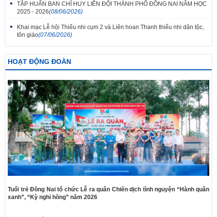
TẬP HUẤN BAN CHỈ HUY LIÊN ĐỘI THÀNH PHỐ ĐỒNG NAI NĂM HỌC
2025 - 2026
(08/06/2026)
Khai mạc Lễ hội Thiếu nhi cụm 2 và Liên hoan Thanh thiếu nhi dân tộc,
tôn giáo
(07/06/2026)
HOẠT ĐỘNG ĐOÀN
Tuổi trẻ Đồng Nai tổ chức Lễ ra quân Chiến dịch tình nguyện “Hành quân
xanh”, “Kỳ nghỉ hồng” năm 2026