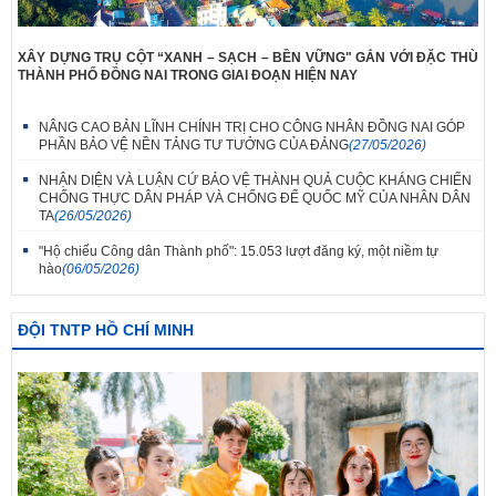
XÂY DỰNG TRỤ CỘT “XANH – SẠCH – BỀN VỮNG" GẮN VỚI ĐẶC THÙ
THÀNH PHỐ ĐỒNG NAI TRONG GIAI ĐOẠN HIỆN NAY
NÂNG CAO BẢN LĨNH CHÍNH TRỊ CHO CÔNG NHÂN ĐỒNG NAI GÓP
PHẦN BẢO VỆ NỀN TẢNG TƯ TƯỞNG CỦA ĐẢNG
(27/05/2026)
NHẬN DIỆN VÀ LUẬN CỨ BẢO VỆ THÀNH QUẢ CUỘC KHÁNG CHIẾN
CHỐNG THỰC DÂN PHÁP VÀ CHỐNG ĐẾ QUỐC MỸ CỦA NHÂN DÂN
TA
(26/05/2026)
"Hộ chiếu Công dân Thành phố": 15.053 lượt đăng ký, một niềm tự
hào
(06/05/2026)
ĐỘI TNTP HỒ CHÍ MINH