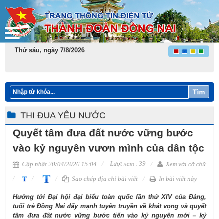
Thứ sáu, ngày 7/8/2026
Tìm
THI ĐUA YÊU NƯỚC
Quyết tâm đưa đất nước vững bước
vào kỷ nguyên vươn mình của dân tộc
Lượt xem : 39
Cập nhật 20/04/2026 15:04
Xem với cỡ chữ
Sao chép địa chỉ bài viết
In bài viết này
Hướng tới Đại hội đại biểu toàn quốc lần thứ XIV của Đảng,
tuổi trẻ Đồng Nai đẩy mạnh tuyên truyền về khát vọng và quyết
tâm đưa đất nước vững bước tiến vào kỷ nguyên mới – kỷ