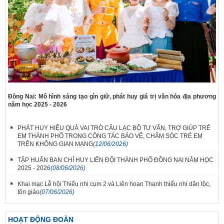
Đồng Nai: Mô hình sáng tạo gìn giữ, phát huy giá trị văn hóa địa phương
năm học 2025 - 2026
PHÁT HUY HIỆU QUẢ VAI TRÒ CÂU LẠC BỘ TƯ VẤN, TRỢ GIÚP TRẺ
EM THÀNH PHỐ TRONG CÔNG TÁC BẢO VỆ, CHĂM SÓC TRẺ EM
TRÊN KHÔNG GIAN MẠNG
(12/06/2026)
TẬP HUẤN BAN CHỈ HUY LIÊN ĐỘI THÀNH PHỐ ĐỒNG NAI NĂM HỌC
2025 - 2026
(08/06/2026)
Khai mạc Lễ hội Thiếu nhi cụm 2 và Liên hoan Thanh thiếu nhi dân tộc,
tôn giáo
(07/06/2026)
HOẠT ĐỘNG ĐOÀN