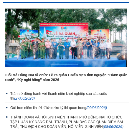
Tuổi trẻ Đồng Nai tổ chức Lễ ra quân Chiến dịch tình nguyện “Hành quân
xanh”, “Kỳ nghỉ hồng” năm 2026
Trăn trở đồng hành với thanh niên khởi nghiệp sau các cuộc
thi
(27/06/2026)
Gửi trọn niềm tin tới sĩ tử trước kỳ thi quan trọng
(09/06/2026)
THÀNH ĐOÀN VÀ HỘI SINH VIÊN THÀNH PHỐ ĐỒNG NAI TỔ CHỨC
TẬP HUẤN KỸ NĂNG ĐẤU TRANH, PHẢN BÁC CÁC QUAN ĐIỂM SAI
TRÁI, THÙ ĐỊCH CHO ĐOÀN VIÊN, HỘI VIÊN, SINH VIÊN
(08/06/2026)