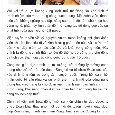
Với vai trò là lực lượng xung kích, tuổi trẻ Đồng Nai xác định rõ
trách nhiệm của mình trong công cuộc chung. Mỗi đoàn viên, thanh
niên cần không ngừng học tập, nâng cao trình độ, làm chủ khoa học
công nghệ, phát huy tinh thần đổi mới sáng tạo để đóng góp vào sự
phát triển của quê hương, đất nước.
Việc tuyên truyền về kỷ nguyên vươn mình không chỉ giúp đoàn
viên, thanh niên hiểu rõ về định hướng phát triển của đất nước, mà
còn khơi dậy niềm tự hào dân tộc và khát vọng cống hiến. Đây
chính là động lực tinh thần to lớn để thế hệ trẻ vững tin, chủ động
và tích cực tham gia vào công cuộc dựng xây Tổ quốc.
Công tác giáo dục chính trị, tư tưởng, bồi dưỡng lý tưởng cách
mạng cho thế hệ trẻ luôn được Đảng bộ và tổ chức Đoàn các cấp
xác định là nhiệm vụ trọng tâm, xuyên suốt. Trong bối cảnh hội
nhập quốc tế sâu rộng và sự phát triển mạnh mẽ của công nghệ
thông tin, việc trang bị cho đoàn viên, thanh niên bản lĩnh chính trị
vững vàng, khả năng nhận diện và phản bác các thông tin sai trái
càng trở nên cấp thiết.
Chính vì vậy, mỗi hoạt động, mỗi sự kiện chính trị đều được tổ
chức Đoàn khai thác như một cơ hội để tuyên truyền, giáo dục,
giúp đoàn viên, thanh niên hiểu đúng, hiểu sâu về đường lối, chủ