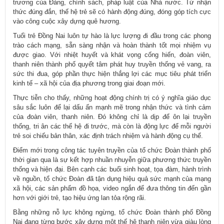
trương của Đảng, chính sách, pháp luật của Nhà nước. Từ nhận
thức đúng đắn, thế hệ trẻ sẽ có hành động đúng, đóng góp tích cực
vào công cuộc xây dựng quê hương.
Tuổi trẻ Đồng Nai luôn tự hào là lực lượng đi đầu trong các phong
trào cách mạng, sẵn sàng nhận và hoàn thành tốt mọi nhiệm vụ
được giao. Với nhiệt huyết và khát vọng cống hiến, đoàn viên,
thanh niên thành phố quyết tâm phát huy truyền thống vẻ vang, ra
sức thi đua, góp phần thực hiện thắng lợi các mục tiêu phát triển
kinh tế – xã hội của địa phương trong giai đoạn mới.
Thực tiễn cho thấy, những hoạt động chính trị có ý nghĩa giáo dục
sâu sắc luôn để lại dấu ấn mạnh mẽ trong nhận thức và tình cảm
của đoàn viên, thanh niên. Đó không chỉ là dịp để ôn lại truyền
thống, tri ân các thế hệ đi trước, mà còn là động lực để mỗi người
trẻ soi chiếu bản thân, xác định trách nhiệm và hành động cụ thể.
Điểm mới trong công tác tuyên truyền của tổ chức Đoàn thành phố
thời gian qua là sự kết hợp nhuần nhuyễn giữa phương thức truyền
thống và hiện đại. Bên cạnh các buổi sinh hoạt, tọa đàm, hành trình
về nguồn, tổ chức Đoàn đã tận dụng hiệu quả sức mạnh của mạng
xã hội, các sản phẩm đồ họa, video ngắn để đưa thông tin đến gần
hơn với giới trẻ, tạo hiệu ứng lan tỏa rộng rãi.
Bằng những nỗ lực không ngừng, tổ chức Đoàn thành phố Đồng
Nai đang từng bước xây dựng một thế hệ thanh niên vừa giàu lòng