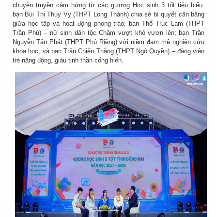
chuyện truyền cảm hứng từ các gương Học sinh 3 tốt tiêu biểu:
bạn Bùi Thị Thúy Vy (THPT Long Thành) chia sẻ bí quyết cân bằng
giữa học tập và hoạt động phong trào; bạn Thổ Trúc Lam (THPT
Trần Phú) – nữ sinh dân tộc Chăm vượt khó vươn lên; bạn Trần
Nguyễn Tấn Phát (THPT Phú Riềng) với niềm đam mê nghiên cứu
khoa học; và bạn Trần Chiến Thắng (THPT Ngô Quyền) – đảng viên
trẻ năng động, giàu tinh thần cống hiến.