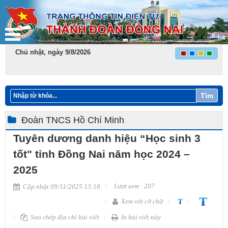
Chủ nhật, ngày 9/8/2026
Tìm
Đoàn TNCS Hồ Chí Minh
Tuyên dương danh hiệu “Học sinh 3
tốt" tỉnh Đồng Nai năm học 2024 –
2025
Lượt xem : 207
Cập nhật 09/11/2025 13:18
Xem với cỡ chữ
Sao chép địa chỉ bài viết
In bài viết này