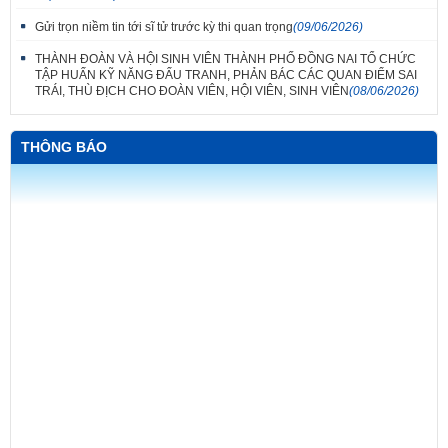
Gửi trọn niềm tin tới sĩ tử trước kỳ thi quan trọng
(09/06/2026)
THÀNH ĐOÀN VÀ HỘI SINH VIÊN THÀNH PHỐ ĐỒNG NAI TỔ CHỨC
TẬP HUẤN KỸ NĂNG ĐẤU TRANH, PHẢN BÁC CÁC QUAN ĐIỂM SAI
TRÁI, THÙ ĐỊCH CHO ĐOÀN VIÊN, HỘI VIÊN, SINH VIÊN
(08/06/2026)
THÔNG BÁO