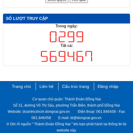
SỐ LƯỢT TRUY CẬP
Trong ngày:
Tất cả:
Trang chủ
Liên hệ
Cấu trúc trang
Đăng nhập
Cơ quan chủ quản: Thành Đoàn Đồng Nai
Số 31, đường Võ Thị Sáu, phường Trấn Biên, thành phố Đồng Nai
Website: doantncshcm.dongnai.gov.vn Điện thoại: 061.846458 - Fax:
061.846458 E-mail: td@dongnai.gov.vn
® Ghi rõ nguồn " Thành ​Đoàn Đồng Nai " khi bạn phát hành lại thông tin từ
website này.​