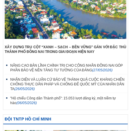
XÂY DỰNG TRỤ CỘT “XANH – SẠCH – BỀN VỮNG" GẮN VỚI ĐẶC THÙ
THÀNH PHỐ ĐỒNG NAI TRONG GIAI ĐOẠN HIỆN NAY
NÂNG CAO BẢN LĨNH CHÍNH TRỊ CHO CÔNG NHÂN ĐỒNG NAI GÓP
PHẦN BẢO VỆ NỀN TẢNG TƯ TƯỞNG CỦA ĐẢNG
(27/05/2026)
NHẬN DIỆN VÀ LUẬN CỨ BẢO VỆ THÀNH QUẢ CUỘC KHÁNG CHIẾN
CHỐNG THỰC DÂN PHÁP VÀ CHỐNG ĐẾ QUỐC MỸ CỦA NHÂN DÂN
TA
(26/05/2026)
"Hộ chiếu Công dân Thành phố": 15.053 lượt đăng ký, một niềm tự
hào
(06/05/2026)
ĐỘI TNTP HỒ CHÍ MINH