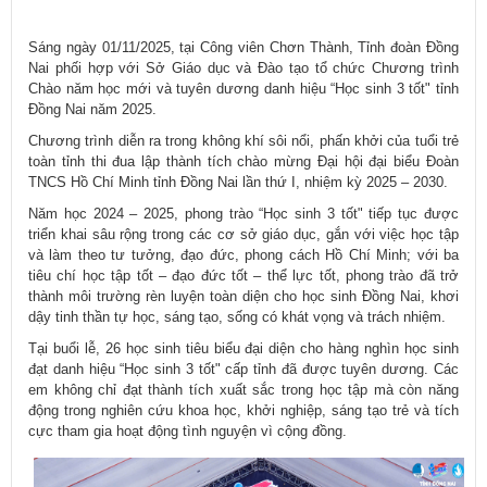
Sáng ngày 01/11/2025, tại Công viên Chơn Thành, Tỉnh đoàn Đồng
Nai phối hợp với Sở Giáo dục và Đào tạo tổ chức Chương trình
Chào năm học mới và tuyên dương danh hiệu “Học sinh 3 tốt" tỉnh
Đồng Nai năm 2025.
Chương trình diễn ra trong không khí sôi nổi, phấn khởi của tuổi trẻ
toàn tỉnh thi đua lập thành tích chào mừng Đại hội đại biểu Đoàn
TNCS Hồ Chí Minh tỉnh Đồng Nai lần thứ I, nhiệm kỳ 2025 – 2030.
Năm học 2024 – 2025, phong trào “Học sinh 3 tốt" tiếp tục được
triển khai sâu rộng trong các cơ sở giáo dục, gắn với việc học tập
và làm theo tư tưởng, đạo đức, phong cách Hồ Chí Minh; với ba
tiêu chí học tập tốt – đạo đức tốt – thể lực tốt, phong trào đã trở
thành môi trường rèn luyện toàn diện cho học sinh Đồng Nai, khơi
dậy tinh thần tự học, sáng tạo, sống có khát vọng và trách nhiệm.
Tại buổi lễ, 26 học sinh tiêu biểu đại diện cho hàng nghìn học sinh
đạt danh hiệu “Học sinh 3 tốt" cấp tỉnh đã được tuyên dương. Các
em không chỉ đạt thành tích xuất sắc trong học tập mà còn năng
động trong nghiên cứu khoa học, khởi nghiệp, sáng tạo trẻ và tích
cực tham gia hoạt động tình nguyện vì cộng đồng.