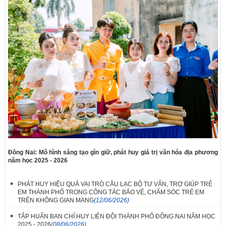
Đồng Nai: Mô hình sáng tạo gìn giữ, phát huy giá trị văn hóa địa phương
năm học 2025 - 2026
PHÁT HUY HIỆU QUẢ VAI TRÒ CÂU LẠC BỘ TƯ VẤN, TRỢ GIÚP TRẺ
EM THÀNH PHỐ TRONG CÔNG TÁC BẢO VỆ, CHĂM SÓC TRẺ EM
TRÊN KHÔNG GIAN MẠNG
(12/06/2026)
TẬP HUẤN BAN CHỈ HUY LIÊN ĐỘI THÀNH PHỐ ĐỒNG NAI NĂM HỌC
2025 - 2026
(08/06/2026)