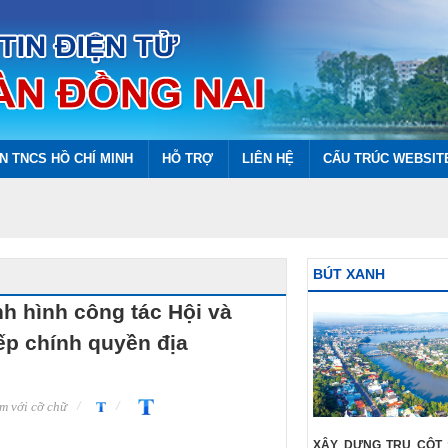
N TNCS HỒ CHÍ MINH
HỖ TRỢ
LIÊN HỆ
CẤU TRÚC WEBSIT
BÚT XANH
nh hình công tác Hội và
ếp chính quyền địa
m với cỡ chữ
XÂY DỰNG TRỤ CỘT 