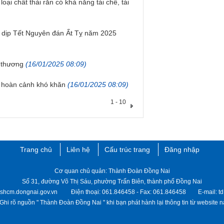
ại chất thải rắn có khả năng tái chế, tái
g dịp Tết Nguyên đán Ất Tỵ năm 2025
u thương
(16/01/2025 08:09)
 hoàn cảnh khó khăn
(16/01/2025 08:09)
1 - 10
Trang chủ
Liên hệ
Cấu trúc trang
Đăng nhập
Cơ quan chủ quản: Thành Đoàn Đồng Nai
Số 31, đường Võ Thị Sáu, phường Trấn Biên, thành phố Đồng Nai
cshcm.dongnai.gov.vn Điện thoại: 061.846458 - Fax: 061.846458 E-mail: t
Ghi rõ nguồn " Thành ​Đoàn Đồng Nai " khi bạn phát hành lại thông tin từ website nà