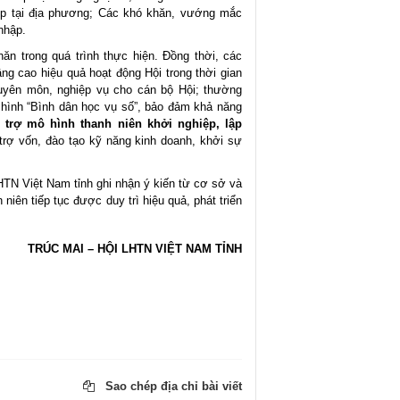
iệp tại địa phương; Các khó khăn, vướng mắc
nhập.
ăn trong quá trình thực hiện. Đồng thời, các
ng cao hiệu quả hoạt động Hội trong thời gian
huyên môn, nghiệp vụ cho cán bộ Hội; thường
i hình “Bình dân học vụ số”, bảo đảm khả năng
 trợ mô hình thanh niên khởi nghiệp, lập
trợ vốn, đào tạo kỹ năng kinh doanh, khởi sự
TN Việt Nam tỉnh ghi nhận ý kiến từ cơ sở và
niên tiếp tục được duy trì hiệu quả, phát triển
TRÚC MAI – HỘI LHTN VIỆT NAM TỈNH
Sao chép địa chỉ bài viết