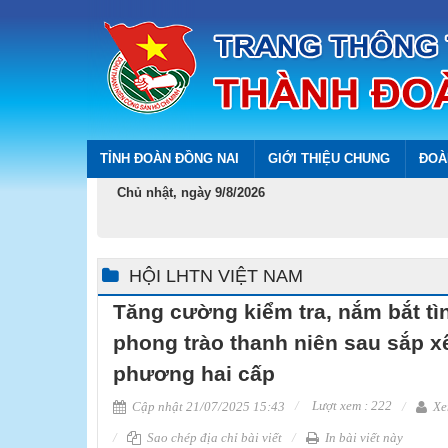
TỈNH ĐOÀN ĐỒNG NAI
GIỚI THIỆU CHUNG
ĐOÀ
Chủ nhật, ngày 9/8/2026
HỘI LHTN VIỆT NAM
Tăng cường kiểm tra, nắm bắt tì
phong trào thanh niên sau sắp x
phương hai cấp
Lượt xem : 222
Cập nhật 21/07/2025 15:43
Xe
Sao chép địa chỉ bài viết
In bài viết này