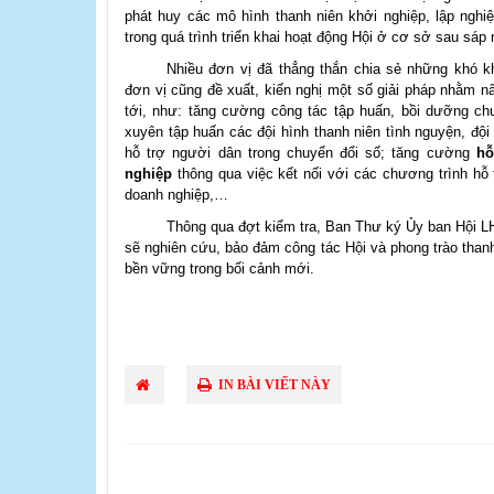
phát huy các mô hình thanh niên khởi nghiệp, lập ngh
trong quá trình triển khai hoạt động Hội ở cơ sở sau sáp 
Nhiều đơn vị đã thẳng thắn chia sẻ những khó kh
đơn vị cũng đề xuất, kiến nghị một số giải pháp nhằm nâ
tới, như: tăng cường công tác tập huấn, bồi dưỡng c
xuyên tập huấn các đội hình thanh niên tình nguyện, độ
hỗ trợ người dân trong chuyển đổi số; tăng cường
hỗ
nghiệp
thông qua việc kết nối với các chương trình hỗ 
doanh nghiệp,…
Thông qua đợt kiểm tra, Ban Thư ký Ủy ban Hội LH
sẽ nghiên cứu, bảo đảm công tác Hội và phong trào thanh 
bền vững trong bối cảnh mới.
IN BÀI VIẾT NÀY