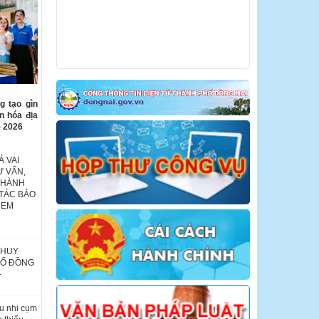
g tạo gìn
ăn hóa địa
- 2026
 VAI
Ư VẤN,
THÀNH
TÁC BẢO
 EM
 HUY
HỐ ĐỒNG
-
u nhi cụm