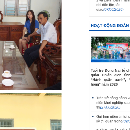
2 và Liên hoan Thanh
nhi dân tộc, tôn
giáo
(07/06/2026)
HOẠT ĐỘNG ĐOÀN
Tuổi trẻ Đồng Nai tổ c
quân Chiến dịch tìn
“Hành quân xanh”, 
hồng” năm 2026
Trăn trở đồng hành v
niên khởi nghiệp sau
thi
(27/06/2026)
Gửi trọn niềm tin tới s
kỳ thi quan trọng
(09/