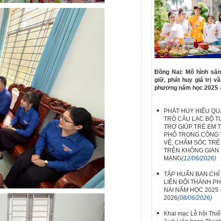
Đồng Nai: Mô hình sán
giữ, phát huy giá trị v
phương năm học 2025 
PHÁT HUY HIỆU QUẢ
TRÒ CÂU LẠC BỘ T
TRỢ GIÚP TRẺ EM 
PHỐ TRONG CÔNG 
VỆ, CHĂM SÓC TRẺ
TRÊN KHÔNG GIAN
MẠNG
(12/06/2026)
TẬP HUẤN BAN CHỈ
LIÊN ĐỘI THÀNH P
NAI NĂM HỌC 2025 
2026
(08/06/2026)
Khai mạc Lễ hội Thiế