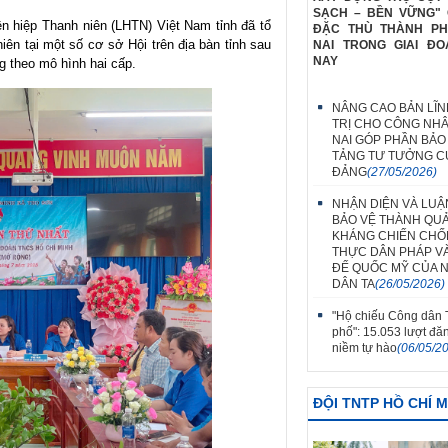
SẠCH – BỀN VỮNG" 
ên hiệp Thanh niên (LHTN) Việt Nam tỉnh đã tổ
ĐẶC THÙ THÀNH P
iên tại một số cơ sở Hội trên địa bàn tỉnh sau
NAI TRONG GIAI ĐO
NAY
g theo mô hình hai cấp.
NÂNG CAO BẢN LĨN
TRỊ CHO CÔNG NH
NAI GÓP PHẦN BẢO
TẢNG TƯ TƯỞNG C
ĐẢNG
(27/05/2026)
NHẬN DIỆN VÀ LUẬ
BẢO VỆ THÀNH QU
KHÁNG CHIẾN CH
THỰC DÂN PHÁP V
ĐẾ QUỐC MỸ CỦA 
DÂN TA
(26/05/2026)
"Hộ chiếu Công dân
phố": 15.053 lượt đă
niềm tự hào
(06/05/2
ĐỘI TNTP HỒ CHÍ 