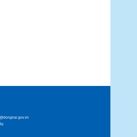
d@dongnai.gov.vn
y.​