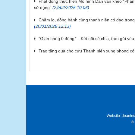
Phát động thực hiện Mô hình Dân vận khéo “Phân lo
sử dụng”
(24/02/2025 10:06)
Chăm lo, đồng hành cùng thanh niên có đạo tron
(20/01/2025 12:13)
“Gian hàng 0 đồng” – Kết nối sẻ chia, trao gửi yê
Trao tặng quà cho cựu Thanh niên xung phong có
Website: doantn
® 