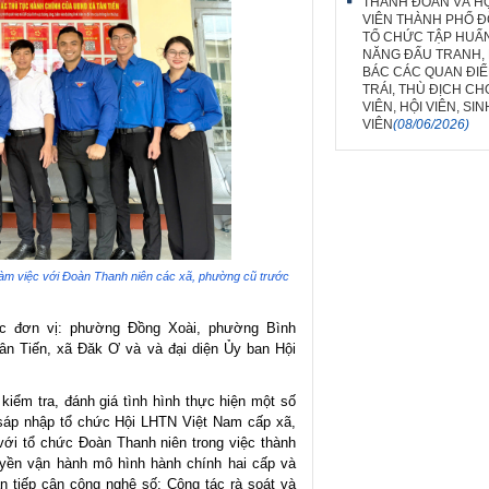
THÀNH ĐOÀN VÀ HỘ
VIÊN THÀNH PHỐ Đ
TỔ CHỨC TẬP HUẤ
NĂNG ĐẤU TRANH,
BÁC CÁC QUAN ĐIỂ
TRÁI, THÙ ĐỊCH C
VIÊN, HỘI VIÊN, SIN
VIÊN
(08/06/2026)
làm việc với Đoàn Thanh niên các
xã, phường cũ trước
.
ác đơn vị: phường Đồng Xoài, phường Bình
n Tiến, xã Đăk Ơ và và đại diện Ủy ban Hội
 kiểm tra, đánh giá tình hình thực hiện một số
 sáp nhập tổ chức Hội LHTN Việt Nam cấp xã,
ới tổ chức Đoàn Thanh niên trong việc thành
quyền vận hành mô hình hành chính hai cấp và
ân tiếp cận công nghệ số; Công tác rà soát và