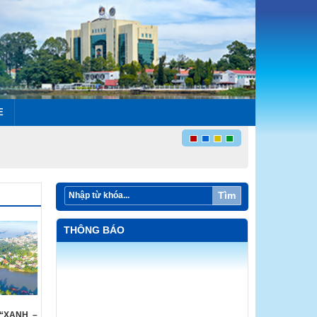
E
Tìm
THÔNG BÁO
“XANH –