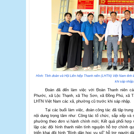
Hình:
Tỉnh đoàn và Hội Liên hiệp Thanh niên (LHTN) Việt Nam tỉnh
khi sáp nhập
Đoàn đã đế
n làm việc với Đoàn Thanh niên c
Phước, xã Lộc Thạnh, xã Thọ Sơn, xã Đồng Phú, xã Tâ
LHTN Việt Nam các xã, phường cũ trước khi sáp nhập.
Tại các buổi làm việc, đoàn công tác đã tập trung
nội dung trọng tâm như: Công tác tổ chức, sắp xếp và
phường theo đơn vị hành chính mới; Kết quả phối hợp v
lập các đội hình thanh niên tình nguyện hỗ trợ chính 
triển khai đội hình “Bình dân học vụ số” hỗ trợ người d