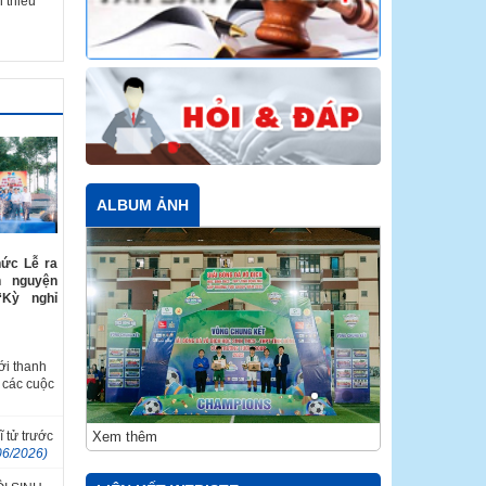
 thiếu
ALBUM ẢNH
hức Lễ ra
h nguyện
“Kỳ nghỉ
ới thanh
 các cuộc
Xem thêm
ĩ tử trước
06/2026)