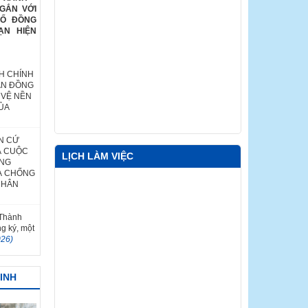
GẮN VỚI
HỐ ĐỒNG
ẠN HIỆN
H CHÍNH
ÂN ĐỒNG
 VỆ NỀN
ỦA
N CỨ
Ả CUỘC
LỊCH LÀM VIỆC
ỐNG
À CHỐNG
NHÂN
 Thành
ng ký, một
026)
MINH