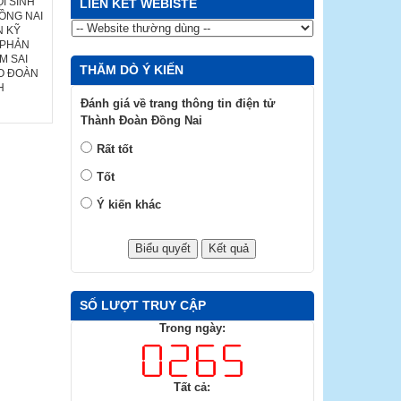
I SINH
LIÊN KẾT WEBISTE
ỒNG NAI
N KỸ
 PHẢN
M SAI
THĂM DÒ Ý KIẾN
HO ĐOÀN
H
Đánh giá về trang thông tin điện tử
Thành Đoàn Đồng Nai
Rất tốt
Tốt
Ý kiến khác
SỐ LƯỢT TRUY CẬP
Trong ngày:
Tất cả: