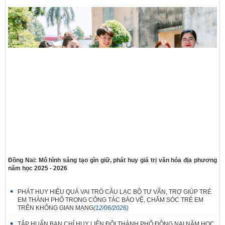
Đồng Nai: Mô hình sáng tạo gìn giữ, phát huy giá trị văn hóa địa phương
năm học 2025 - 2026
PHÁT HUY HIỆU QUẢ VAI TRÒ CÂU LẠC BỘ TƯ VẤN, TRỢ GIÚP TRẺ
EM THÀNH PHỐ TRONG CÔNG TÁC BẢO VỆ, CHĂM SÓC TRẺ EM
TRÊN KHÔNG GIAN MẠNG
(12/06/2026)
TẬP HUẤN BAN CHỈ HUY LIÊN ĐỘI THÀNH PHỐ ĐỒNG NAI NĂM HỌC