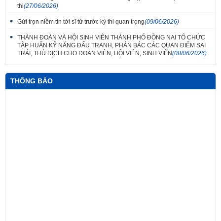
thi
(27/06/2026)
Gửi trọn niềm tin tới sĩ tử trước kỳ thi quan trọng
(09/06/2026)
THÀNH ĐOÀN VÀ HỘI SINH VIÊN THÀNH PHỐ ĐỒNG NAI TỔ CHỨC
TẬP HUẤN KỸ NĂNG ĐẤU TRANH, PHẢN BÁC CÁC QUAN ĐIỂM SAI
TRÁI, THÙ ĐỊCH CHO ĐOÀN VIÊN, HỘI VIÊN, SINH VIÊN
(08/06/2026)
THÔNG BÁO