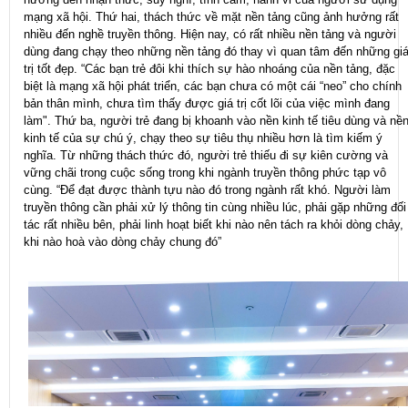
mạng xã hội. Thứ hai, thách thức về mặt nền tảng cũng ảnh hưởng rất
nhiều đến nghề truyền thông. Hiện nay, có rất nhiều nền tảng và người
dùng đang chạy theo những nền tảng đó thay vì quan tâm đến những gi
trị tốt đẹp. “Các bạn trẻ đôi khi thích sự hào nhoáng của nền tảng, đặc
biệt là mạng xã hội phát triển, các bạn chưa có một cái “neo” cho chính
bản thân mình, chưa tìm thấy được giá trị cốt lõi của việc mình đang
làm". Thứ ba, người trẻ đang bị khoanh vào nền kinh tế tiêu dùng và nề
kinh tế của sự chú ý, chạy theo sự tiêu thụ nhiều hơn là tìm kiếm ý
nghĩa. Từ những thách thức đó, người trẻ thiếu đi sự kiên cường và
vững chãi trong cuộc sống trong khi ngành truyền thông phức tạp vô
cùng. “Để đạt được thành tựu nào đó trong ngành rất khó. Người làm
truyền thông cần phải xử lý thông tin cùng nhiều lúc, phải gặp những đối
tác rất nhiều bên, phải linh hoạt biết khi nào nên tách ra khỏi dòng chảy,
khi nào hoà vào dòng chảy chung đó”