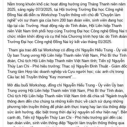
Nằm trong khuôn khổ các hoạt động hưởng ứng Tháng Thanh niên năm
2025, sáng ngày 07/3/2025, tại Hội trường Trường Đại học Công nghệ
Đồng Nai đã diễn ra Workshop Truyền thông với chủ đề “Chuyện làm
ngh
ề” với sự tham gia của hơn 200 bạn đoàn viên, sinh viên đang học
tập tại các Trường. Hoạt động này do Tỉnh đoàn, Hội Liên hiệp Thanh
niên Việt Nam tỉnh phối hợp cùng Trường Đại học Công nghệ Đồng Nai t
chức nhằm khởi động và cụ thể hóa Chương trình hợp tác do Tỉnh đoàn
Trường Đại học Công nghệ Đồng Nai ký kết vào tháng 01/2025.
Tham gia trao đổi tại
Workshop
có đồng chí Nguyễn Hiếu Trung - Ủy viê
Ủy ban Trung ương Hội Liên hiệp Thanh niên Việt Nam, Phó Bí thư Tỉnh
đoàn, Chủ tịch Hội Liên hiệp Thanh niên Việt Nam tỉnh; Tiến sỹ Nguyễn
Thúy Lan Chi - Phó hiệu trưởng; Thạc sỹ Nguyễn Đình Thuật - Giám đố
Trung tâm Hợp tác doanh nghiệp và Cựu người học; các anh chị trong
Câu lạc bộ Truyền thông “Key moment”…
Mở đâu buổi Workshop, đồng chí Nguyễn Hiếu Trung - Ủy viên Ủy ban
Trung ương Hội Liên hiệp Thanh niên Việt Nam, Phó Bí thư Tỉnh đoàn,
Chủ tịch Hội Liên hiệp Thanh niên Việt Nam tỉnh đã chia sẽ “Ngành truyề
thông đem đến cho chúng ta những kiến thức về cách sử dụng những
phương tiện truyền thông để phản ánh thực trạng hay lan tỏa thông điệp
sức ảnh hưởng, đặc biệt trong thời đại kỷ nguyên số như hiện nay”. Bê
cạnh đó, Tiến sỹ Nguyễn Thúy Lan Chi - Phó hiệu trưởng gửi đến các
bạn đoàn viên, sinh viên thông điệp “Người làm truyền thông thông qua