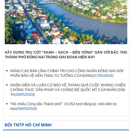
XÂY DỰNG TRỤ CỘT “XANH – SẠCH – BỀN VỮNG" GẮN VỚI ĐẶC THÙ
THÀNH PHỐ ĐỒNG NAI TRONG GIAI ĐOẠN HIỆN NAY
NÂNG CAO BẢN LĨNH CHÍNH TRỊ CHO CÔNG NHÂN ĐỒNG NAI GÓP
PHẦN BẢO VỆ NỀN TẢNG TƯ TƯỞNG CỦA ĐẢNG
(27/05/2026)
NHẬN DIỆN VÀ LUẬN CỨ BẢO VỆ THÀNH QUẢ CUỘC KHÁNG CHIẾN
CHỐNG THỰC DÂN PHÁP VÀ CHỐNG ĐẾ QUỐC MỸ CỦA NHÂN DÂN
TA
(26/05/2026)
"Hộ chiếu Công dân Thành phố": 15.053 lượt đăng ký, một niềm tự
hào
(06/05/2026)
ĐỘI TNTP HỒ CHÍ MINH