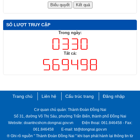
SỐ LƯỢT TRUY CẬP
Trong ngày:
Tất cả:
Trang chủ
Liên hệ
Cấu trúc trang
Đăng nhập
Cơ quan chủ quản: Thành Đoàn Đồng Nai
Số 31, đường Võ Thị Sáu, phường Trấn Biên, thành phố Đồng Nai
Website: doantncshcm.dongnai.gov.vn Điện thoại: 061.846458 - Fax:
061.846458 E-mail: td@dongnai.gov.vn
® Ghi rõ nguồn " Thành ​Đoàn Đồng Nai " khi bạn phát hành lại thông tin từ