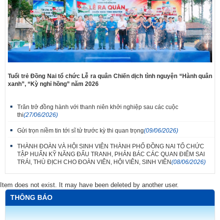
Tuổi trẻ Đồng Nai tổ chức Lễ ra quân Chiến dịch tình nguyện “Hành quân
xanh”, “Kỳ nghỉ hồng” năm 2026
Trăn trở đồng hành với thanh niên khởi nghiệp sau các cuộc
thi
(27/06/2026)
Gửi trọn niềm tin tới sĩ tử trước kỳ thi quan trọng
(09/06/2026)
THÀNH ĐOÀN VÀ HỘI SINH VIÊN THÀNH PHỐ ĐỒNG NAI TỔ CHỨC
TẬP HUẤN KỸ NĂNG ĐẤU TRANH, PHẢN BÁC CÁC QUAN ĐIỂM SAI
TRÁI, THÙ ĐỊCH CHO ĐOÀN VIÊN, HỘI VIÊN, SINH VIÊN
(08/06/2026)
Item does not exist. It may have been deleted by another user.
THÔNG BÁO