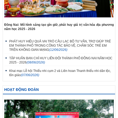
Đồng Nai: Mô hình sáng tạo gìn giữ, phát huy giá trị văn hóa địa phương
năm học 2025 - 2026
PHÁT HUY HIỆU QUẢ VAI TRÒ CÂU LẠC BỘ TƯ VẤN, TRỢ GIÚP TRẺ
EM THÀNH PHỐ TRONG CÔNG TÁC BẢO VỆ, CHĂM SÓC TRẺ EM
TRÊN KHÔNG GIAN MẠNG
(12/06/2026)
TẬP HUẤN BAN CHỈ HUY LIÊN ĐỘI THÀNH PHỐ ĐỒNG NAI NĂM HỌC
2025 - 2026
(08/06/2026)
Khai mạc Lễ hội Thiếu nhi cụm 2 và Liên hoan Thanh thiếu nhi dân tộc,
tôn giáo
(07/06/2026)
HOẠT ĐỘNG ĐOÀN