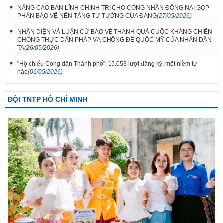
NÂNG CAO BẢN LĨNH CHÍNH TRỊ CHO CÔNG NHÂN ĐỒNG NAI GÓP
PHẦN BẢO VỆ NỀN TẢNG TƯ TƯỞNG CỦA ĐẢNG
(27/05/2026)
NHẬN DIỆN VÀ LUẬN CỨ BẢO VỆ THÀNH QUẢ CUỘC KHÁNG CHIẾN
CHỐNG THỰC DÂN PHÁP VÀ CHỐNG ĐẾ QUỐC MỸ CỦA NHÂN DÂN
TA
(26/05/2026)
"Hộ chiếu Công dân Thành phố": 15.053 lượt đăng ký, một niềm tự
hào
(06/05/2026)
ĐỘI TNTP HỒ CHÍ MINH