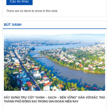
Các tin khác
There are no items to show in this view.
BÚT XANH
XÂY DỰNG TRỤ CỘT “XANH – SẠCH – BỀN VỮNG" GẮN VỚI ĐẶC THÙ
THÀNH PHỐ ĐỒNG NAI TRONG GIAI ĐOẠN HIỆN NAY