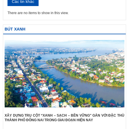
Các tin khác
There are no items to show in this view.
BÚT XANH
XÂY DỰNG TRỤ CỘT “XANH – SẠCH – BỀN VỮNG" GẮN VỚI ĐẶC THÙ
THÀNH PHỐ ĐỒNG NAI TRONG GIAI ĐOẠN HIỆN NAY