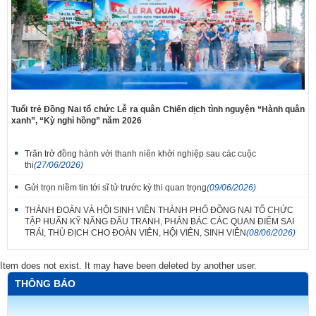
Tuổi trẻ Đồng Nai tổ chức Lễ ra quân Chiến dịch tình nguyện “Hành quân
xanh”, “Kỳ nghỉ hồng” năm 2026
Trăn trở đồng hành với thanh niên khởi nghiệp sau các cuộc
thi
(27/06/2026)
Gửi trọn niềm tin tới sĩ tử trước kỳ thi quan trọng
(09/06/2026)
THÀNH ĐOÀN VÀ HỘI SINH VIÊN THÀNH PHỐ ĐỒNG NAI TỔ CHỨC
TẬP HUẤN KỸ NĂNG ĐẤU TRANH, PHẢN BÁC CÁC QUAN ĐIỂM SAI
TRÁI, THÙ ĐỊCH CHO ĐOÀN VIÊN, HỘI VIÊN, SINH VIÊN
(08/06/2026)
Item does not exist. It may have been deleted by another user.
THÔNG BÁO