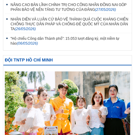
NÂNG CAO BẢN LĨNH CHÍNH TRỊ CHO CÔNG NHÂN ĐỒNG NAI GÓP
PHẦN BẢO VỆ NỀN TẢNG TƯ TƯỞNG CỦA ĐẢNG
(27/05/2026)
NHẬN DIỆN VÀ LUẬN CỨ BẢO VỆ THÀNH QUẢ CUỘC KHÁNG CHIẾN
CHỐNG THỰC DÂN PHÁP VÀ CHỐNG ĐẾ QUỐC MỸ CỦA NHÂN DÂN
TA
(26/05/2026)
"Hộ chiếu Công dân Thành phố": 15.053 lượt đăng ký, một niềm tự
hào
(06/05/2026)
ĐỘI TNTP HỒ CHÍ MINH