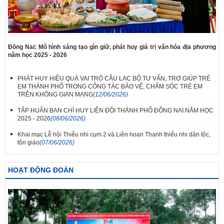
Đồng Nai: Mô hình sáng tạo gìn giữ, phát huy giá trị văn hóa địa phương
năm học 2025 - 2026
PHÁT HUY HIỆU QUẢ VAI TRÒ CÂU LẠC BỘ TƯ VẤN, TRỢ GIÚP TRẺ
EM THÀNH PHỐ TRONG CÔNG TÁC BẢO VỆ, CHĂM SÓC TRẺ EM
TRÊN KHÔNG GIAN MẠNG
(12/06/2026)
TẬP HUẤN BAN CHỈ HUY LIÊN ĐỘI THÀNH PHỐ ĐỒNG NAI NĂM HỌC
2025 - 2026
(08/06/2026)
Khai mạc Lễ hội Thiếu nhi cụm 2 và Liên hoan Thanh thiếu nhi dân tộc,
tôn giáo
(07/06/2026)
HOẠT ĐỘNG ĐOÀN