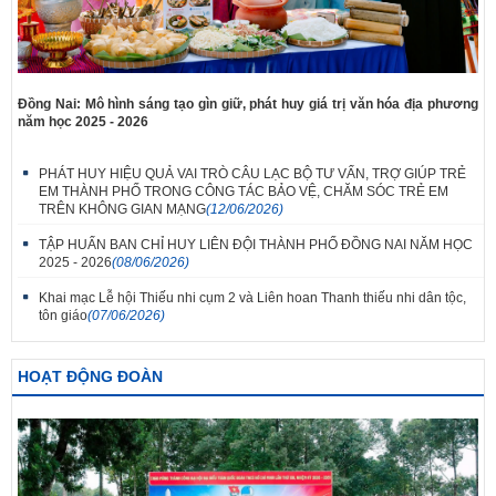
Đồng Nai: Mô hình sáng tạo gìn giữ, phát huy giá trị văn hóa địa phương
năm học 2025 - 2026
PHÁT HUY HIỆU QUẢ VAI TRÒ CÂU LẠC BỘ TƯ VẤN, TRỢ GIÚP TRẺ
EM THÀNH PHỐ TRONG CÔNG TÁC BẢO VỆ, CHĂM SÓC TRẺ EM
TRÊN KHÔNG GIAN MẠNG
(12/06/2026)
TẬP HUẤN BAN CHỈ HUY LIÊN ĐỘI THÀNH PHỐ ĐỒNG NAI NĂM HỌC
2025 - 2026
(08/06/2026)
Khai mạc Lễ hội Thiếu nhi cụm 2 và Liên hoan Thanh thiếu nhi dân tộc,
tôn giáo
(07/06/2026)
HOẠT ĐỘNG ĐOÀN