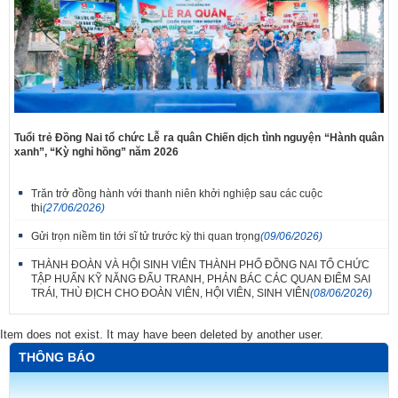
Tuổi trẻ Đồng Nai tổ chức Lễ ra quân Chiến dịch tình nguyện “Hành quân
xanh”, “Kỳ nghỉ hồng” năm 2026
Trăn trở đồng hành với thanh niên khởi nghiệp sau các cuộc
thi
(27/06/2026)
Gửi trọn niềm tin tới sĩ tử trước kỳ thi quan trọng
(09/06/2026)
THÀNH ĐOÀN VÀ HỘI SINH VIÊN THÀNH PHỐ ĐỒNG NAI TỔ CHỨC
TẬP HUẤN KỸ NĂNG ĐẤU TRANH, PHẢN BÁC CÁC QUAN ĐIỂM SAI
TRÁI, THÙ ĐỊCH CHO ĐOÀN VIÊN, HỘI VIÊN, SINH VIÊN
(08/06/2026)
Item does not exist. It may have been deleted by another user.
THÔNG BÁO