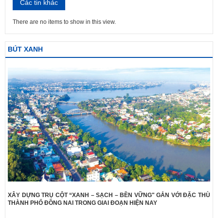
Các tin khác
There are no items to show in this view.
BÚT XANH
XÂY DỰNG TRỤ CỘT “XANH – SẠCH – BỀN VỮNG" GẮN VỚI ĐẶC THÙ
THÀNH PHỐ ĐỒNG NAI TRONG GIAI ĐOẠN HIỆN NAY