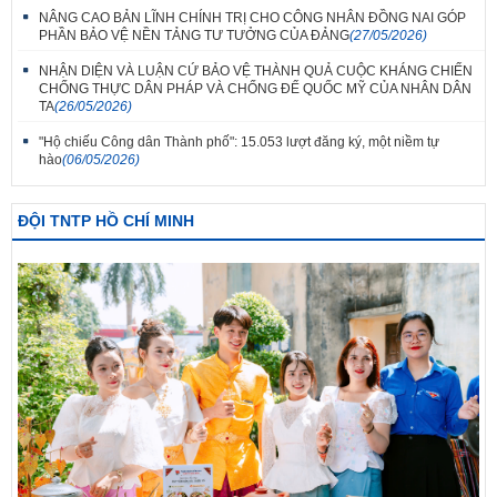
NÂNG CAO BẢN LĨNH CHÍNH TRỊ CHO CÔNG NHÂN ĐỒNG NAI GÓP
PHẦN BẢO VỆ NỀN TẢNG TƯ TƯỞNG CỦA ĐẢNG
(27/05/2026)
NHẬN DIỆN VÀ LUẬN CỨ BẢO VỆ THÀNH QUẢ CUỘC KHÁNG CHIẾN
CHỐNG THỰC DÂN PHÁP VÀ CHỐNG ĐẾ QUỐC MỸ CỦA NHÂN DÂN
TA
(26/05/2026)
"Hộ chiếu Công dân Thành phố": 15.053 lượt đăng ký, một niềm tự
hào
(06/05/2026)
ĐỘI TNTP HỒ CHÍ MINH