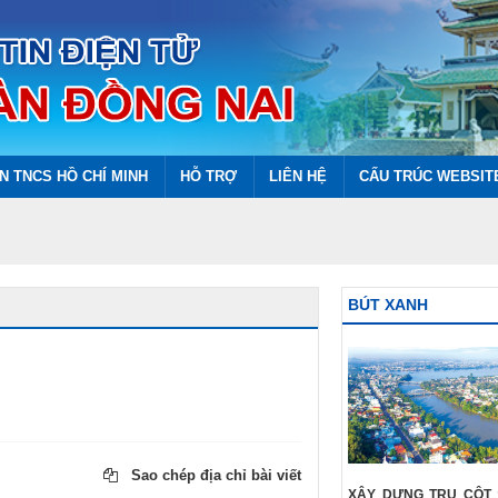
N TNCS HỒ CHÍ MINH
HỖ TRỢ
LIÊN HỆ
CẤU TRÚC WEBSIT
BÚT XANH
Sao chép địa chỉ bài viết
XÂY DỰNG TRỤ CỘT 