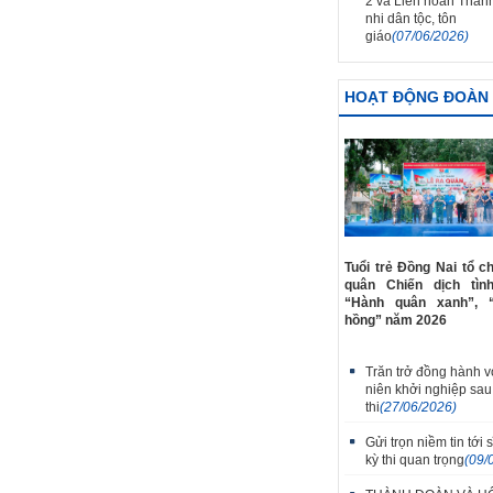
2 và Liên hoan Thanh
nhi dân tộc, tôn
giáo
(07/06/2026)
HOẠT ĐỘNG ĐOÀN
Tuổi trẻ Đồng Nai tổ c
quân Chiến dịch tìn
“Hành quân xanh”, 
hồng” năm 2026
Trăn trở đồng hành v
niên khởi nghiệp sau
thi
(27/06/2026)
Gửi trọn niềm tin tới s
kỳ thi quan trọng
(09/