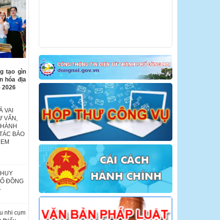
g tạo gìn
ăn hóa địa
- 2026
 VAI
Ư VẤN,
THÀNH
TÁC BẢO
 EM
 HUY
HỐ ĐỒNG
-
u nhi cụm