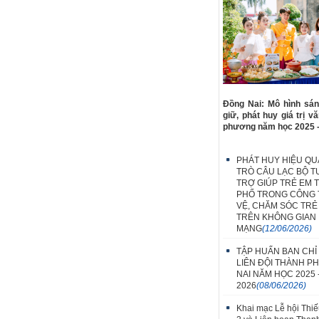
Đồng Nai: Mô hình sán
giữ, phát huy giá trị v
phương năm học 2025 
PHÁT HUY HIỆU QUẢ
TRÒ CÂU LẠC BỘ T
TRỢ GIÚP TRẺ EM 
PHỐ TRONG CÔNG 
VỆ, CHĂM SÓC TRẺ
TRÊN KHÔNG GIAN
MẠNG
(12/06/2026)
TẬP HUẤN BAN CHỈ
LIÊN ĐỘI THÀNH P
NAI NĂM HỌC 2025 
2026
(08/06/2026)
Khai mạc Lễ hội Thiế