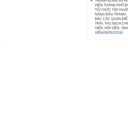
THÀNH ĐOÀN VÀ HỘ
VIÊN THÀNH PHỐ Đ
TỔ CHỨC TẬP HUẤ
NĂNG ĐẤU TRANH,
BÁC CÁC QUAN ĐIỂ
TRÁI, THÙ ĐỊCH C
VIÊN, HỘI VIÊN, SIN
VIÊN
(08/06/2026)
.