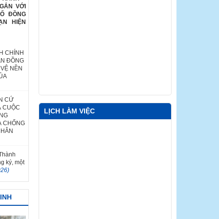
GẮN VỚI
HỐ ĐỒNG
ẠN HIỆN
H CHÍNH
ÂN ĐỒNG
 VỆ NỀN
ỦA
N CỨ
Ả CUỘC
LỊCH LÀM VIỆC
ỐNG
À CHỐNG
NHÂN
 Thành
ng ký, một
026)
MINH