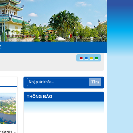
E
Tìm
THÔNG BÁO
“XANH –