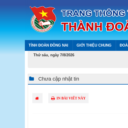
TỈNH ĐOÀN ĐỒNG NAI
GIỚI THIỆU CHUNG
ĐOÀ
Thứ sáu, ngày 7/8/2026
Chưa cập nhật tin
IN BÀI VIẾT NÀY