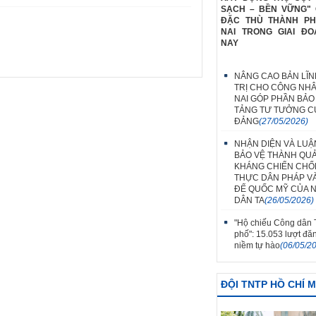
SẠCH – BỀN VỮNG" 
ĐẶC THÙ THÀNH P
NAI TRONG GIAI ĐO
NAY
NÂNG CAO BẢN LĨN
TRỊ CHO CÔNG NH
NAI GÓP PHẦN BẢO
TẢNG TƯ TƯỞNG C
ĐẢNG
(27/05/2026)
NHẬN DIỆN VÀ LUẬ
BẢO VỆ THÀNH QU
KHÁNG CHIẾN CH
THỰC DÂN PHÁP V
ĐẾ QUỐC MỸ CỦA 
DÂN TA
(26/05/2026)
"Hộ chiếu Công dân
phố": 15.053 lượt đă
niềm tự hào
(06/05/2
ĐỘI TNTP HỒ CHÍ 