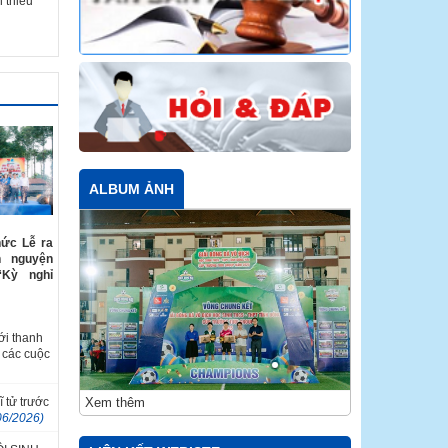
 thiếu
ALBUM ẢNH
hức Lễ ra
h nguyện
“Kỳ nghỉ
ới thanh
 các cuộc
Xem thêm
ĩ tử trước
06/2026)