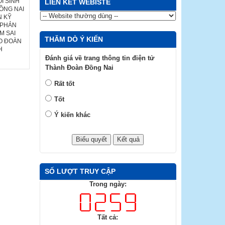
I SINH
LIÊN KẾT WEBISTE
ỒNG NAI
N KỸ
 PHẢN
M SAI
THĂM DÒ Ý KIẾN
HO ĐOÀN
H
Đánh giá về trang thông tin điện tử
Thành Đoàn Đồng Nai
Rất tốt
Tốt
Ý kiến khác
SỐ LƯỢT TRUY CẬP
Trong ngày:
Tất cả: