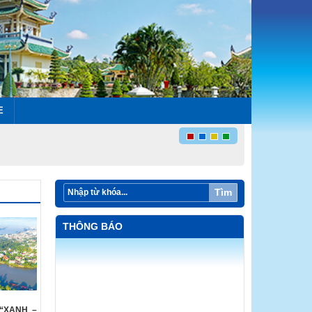
E
Tìm
THÔNG BÁO
“XANH –