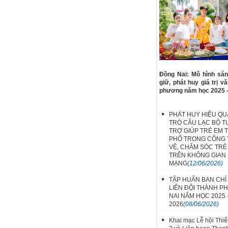
Đồng Nai: Mô hình sán
giữ, phát huy giá trị v
phương năm học 2025 
PHÁT HUY HIỆU QUẢ
TRÒ CÂU LẠC BỘ T
TRỢ GIÚP TRẺ EM 
PHỐ TRONG CÔNG 
VỆ, CHĂM SÓC TRẺ
TRÊN KHÔNG GIAN
MẠNG
(12/06/2026)
TẬP HUẤN BAN CHỈ
LIÊN ĐỘI THÀNH P
NAI NĂM HỌC 2025 
2026
(08/06/2026)
Khai mạc Lễ hội Thiế