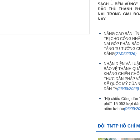
SẠCH – BỀN VỮNG" 
ĐẶC THÙ THÀNH P
NAI TRONG GIAI ĐO
NAY
NÂNG CAO BẢN LĨN
TRỊ CHO CÔNG NH
NAI GÓP PHẦN BẢO
TẢNG TƯ TƯỞNG C
ĐẢNG
(27/05/2026)
NHẬN DIỆN VÀ LUẬ
BẢO VỆ THÀNH QU
KHÁNG CHIẾN CH
THỰC DÂN PHÁP V
ĐẾ QUỐC MỸ CỦA 
DÂN TA
(26/05/2026)
"Hộ chiếu Công dân
phố": 15.053 lượt đă
niềm tự hào
(06/05/2
ĐỘI TNTP HỒ CHÍ 