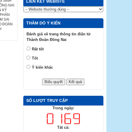
I SINH
LIÊN KẾT WEBISTE
ỒNG NAI
N KỸ
 PHẢN
M SAI
THĂM DÒ Ý KIẾN
HO ĐOÀN
H
Đánh giá về trang thông tin điện tử
Thành Đoàn Đồng Nai
Rất tốt
Tốt
Ý kiến khác
SỐ LƯỢT TRUY CẬP
Trong ngày:
Tất cả: