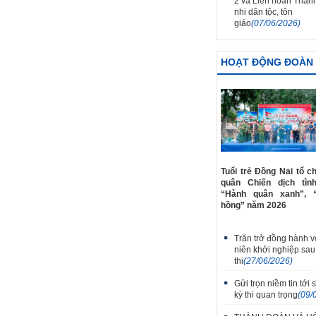
2 và Liên hoan Thanh
nhi dân tộc, tôn
giáo
(07/06/2026)
HOẠT ĐỘNG ĐOÀN
Tuổi trẻ Đồng Nai tổ c
quân Chiến dịch tìn
“Hành quân xanh”, 
hồng” năm 2026
Trăn trở đồng hành v
niên khởi nghiệp sau
thi
(27/06/2026)
Gửi trọn niềm tin tới s
kỳ thi quan trọng
(09/