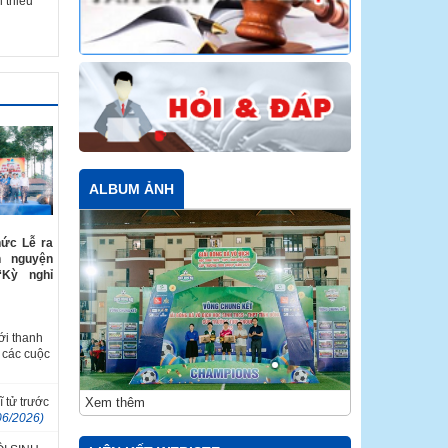
 thiếu
ALBUM ẢNH
hức Lễ ra
h nguyện
“Kỳ nghỉ
ới thanh
 các cuộc
Xem thêm
ĩ tử trước
06/2026)