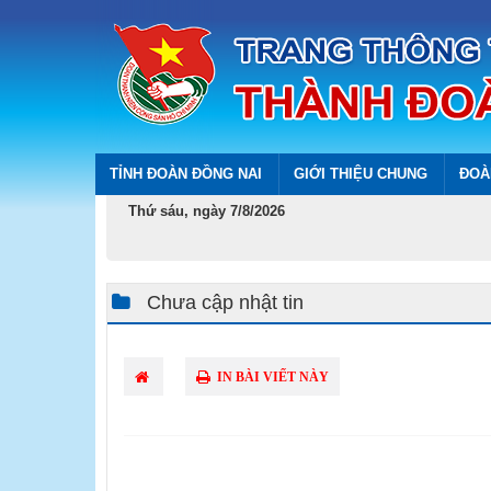
TỈNH ĐOÀN ĐỒNG NAI
GIỚI THIỆU CHUNG
ĐOÀ
Thứ sáu, ngày 7/8/2026
Chưa cập nhật tin
IN BÀI VIẾT NÀY