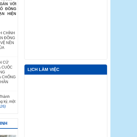
GẮN VỚI
HỐ ĐỒNG
ẠN HIỆN
H CHÍNH
ÂN ĐỒNG
 VỆ NỀN
ỦA
N CỨ
Ả CUỘC
LỊCH LÀM VIỆC
ỐNG
À CHỐNG
NHÂN
 Thành
ng ký, một
026)
MINH