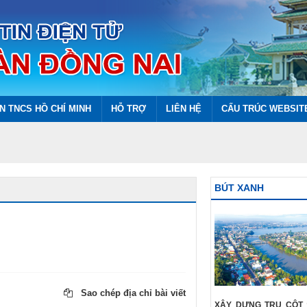
N TNCS HỒ CHÍ MINH
HỖ TRỢ
LIÊN HỆ
CẤU TRÚC WEBSIT
BÚT XANH
Sao chép địa chỉ bài viết
XÂY DỰNG TRỤ CỘT 