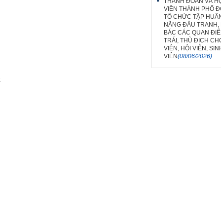
THÀNH ĐOÀN VÀ HỘ
VIÊN THÀNH PHỐ Đ
TỔ CHỨC TẬP HUẤ
NĂNG ĐẤU TRANH,
BÁC CÁC QUAN ĐIỂ
TRÁI, THÙ ĐỊCH C
VIÊN, HỘI VIÊN, SIN
VIÊN
(08/06/2026)
.