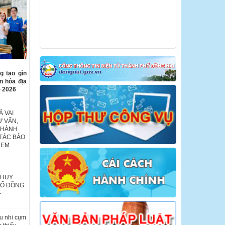
g tạo gìn
ăn hóa địa
- 2026
 VAI
Ư VẤN,
THÀNH
TÁC BẢO
 EM
 HUY
HỐ ĐỒNG
-
u nhi cụm